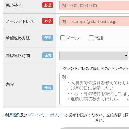
携帯番号
必須
メールアドレス
必須
メール
電話
希望連絡方法
任意
希望連絡時間
任意
【グランドパレス夕陽丘へのお問い合わ
内容
任意
※
利用規約
及び
プライバシーポリシー
を必ずお読みください。左記内容に同
さい。