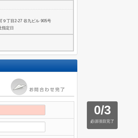
丁目2-27 谷九ビル 905号
当社指定日
0
/
3
必須項目完了