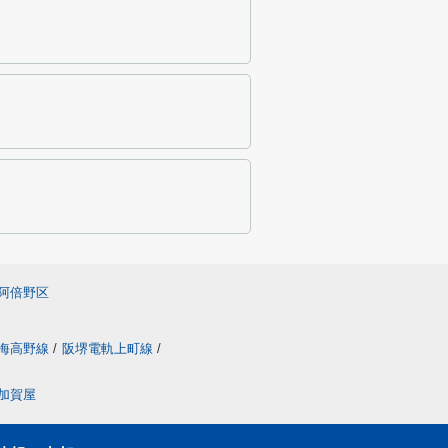
阿倍野区
海高野線
/
阪堺電軌上町線
/
加賀屋