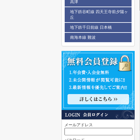
高津
地下鉄谷町線 四天王寺前夕陽ヶ
丘
地下鉄千日前線 日本橋
南海本線 難波
メールアドレス