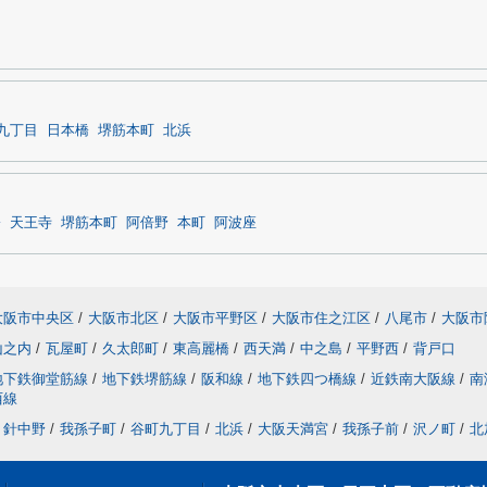
九丁目
日本橋
堺筋本町
北浜
橋
天王寺
堺筋本町
阿倍野
本町
阿波座
大阪市中央区
/
大阪市北区
/
大阪市平野区
/
大阪市住之江区
/
八尾市
/
大阪市
山之内
/
瓦屋町
/
久太郎町
/
東高麗橋
/
西天満
/
中之島
/
平野西
/
背戸口
地下鉄御堂筋線
/
地下鉄堺筋線
/
阪和線
/
地下鉄四つ橋線
/
近鉄南大阪線
/
南
西線
針中野
/
我孫子町
/
谷町九丁目
/
北浜
/
大阪天満宮
/
我孫子前
/
沢ノ町
/
北