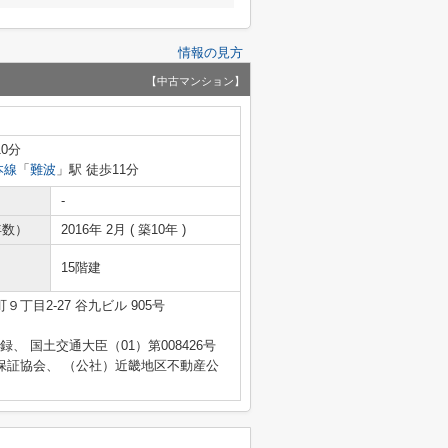
情報の見方
【中古マンション】
10分
本線
「
難波
」駅 徒歩11分
-
年数）
2016年 2月 ( 築10年 )
15階建
丁目2-27 谷九ビル 905号
登録、 国土交通大臣（01）第008426号
保証協会、 （公社）近畿地区不動産公