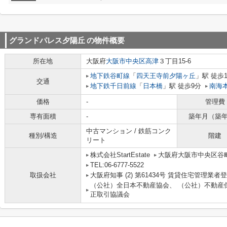
グランドパレス夕陽丘
の物件概要
所在地
大阪府
大阪市中央区
高津
３丁目15-6
地下鉄谷町線
「
四天王寺前夕陽ヶ丘
」駅 徒歩
交通
地下鉄千日前線
「
日本橋
」駅 徒歩9分
南海
価格
-
管理費
専有面積
-
築年月（築
中古マンション / 鉄筋コンク
種別/構造
階建
リート
株式会社StartEstate
大阪府大阪市中央区谷町９
TEL:06-6777-5522
取扱会社
大阪府知事 (2) 第61434号 賃貸住宅管理業者
（公社）全日本不動産協会、 （公社）不動産
正取引協議会