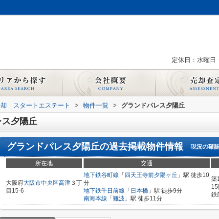
定休日：水曜日
売却｜スタートエステート
>
物件一覧
>
グランドパレス夕陽丘
レス夕陽丘
グランドパレス夕陽丘
の過去掲載物件情報
現況の確
所在地
交通
地下鉄谷町線
「
四天王寺前夕陽ヶ丘
」駅 徒歩10
築
大阪府
大阪市中央区
高津
３丁
分
1
目15-6
地下鉄千日前線
「
日本橋
」駅 徒歩9分
鉄
南海本線
「
難波
」駅 徒歩11分