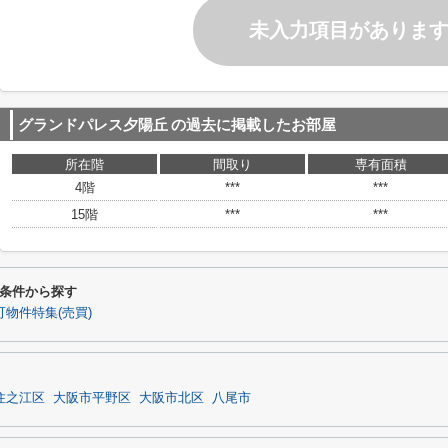
未入力項目がありま
グランドパレス夕陽丘
の過去に掲載したお部屋
所在階
間取り
専有面積
4階
***
***
15階
***
***
条件から探す
物件特集(売買)
住之江区
大阪市平野区
大阪市北区
八尾市