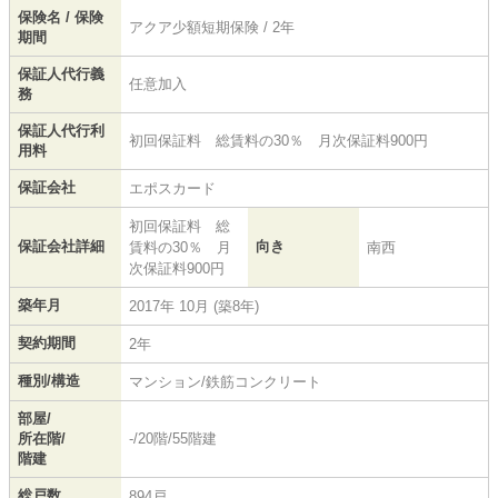
保険名 / 保険
アクア少額短期保険 / 2年
期間
保証人代行義
任意加入
務
保証人代行利
初回保証料 総賃料の30％ 月次保証料900円
用料
保証会社
エポスカード
初回保証料 総
保証会社詳細
向き
賃料の30％ 月
南西
次保証料900円
築年月
2017年 10月 (築8年)
契約期間
2年
種別/構造
マンション/鉄筋コンクリート
部屋/
所在階/
-/20階/55階建
階建
総戸数
894戸