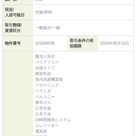
現況/
空家/即時
入居可能日
取引態様/
一般媒介/一般
賃貸区分
取引条件の有
物件番号
101809538
2026年08月15日
効期限
陽当り良好
バリアフリー
分譲タイプ
眺望良好
室内洗濯機置場
フローリング
ベランダ
バルコニー
都市ガス
公営水道
公共下水
24時間換気システム
エレベーター
電気有