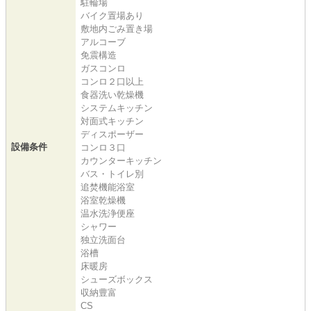
駐輪場
バイク置場あり
敷地内ごみ置き場
アルコーブ
免震構造
ガスコンロ
コンロ２口以上
食器洗い乾燥機
システムキッチン
対面式キッチン
ディスポーザー
設備条件
コンロ３口
カウンターキッチン
バス・トイレ別
追焚機能浴室
浴室乾燥機
温水洗浄便座
シャワー
独立洗面台
浴槽
床暖房
シューズボックス
収納豊富
CS