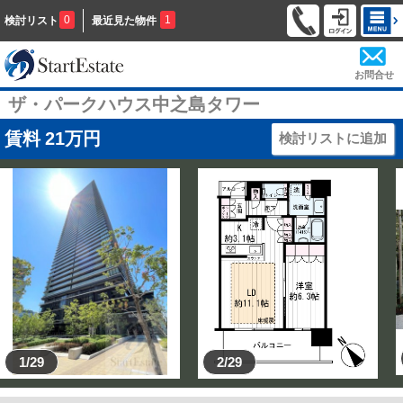
0
1
検討リスト
最近見た物件
お問合せ
ザ・パークハウス中之島タワー
賃料
21
万円
検討リストに追加
1/29
2/29