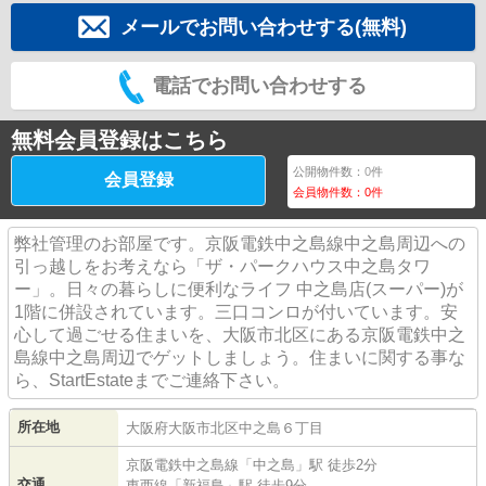
メールでお問い合わせする(無料)
電話でお問い合わせする
無料会員登録はこちら
公開物件数：
0
件
会員登録
会員物件数：
0
件
弊社管理のお部屋です。京阪電鉄中之島線中之島周辺への
引っ越しをお考えなら「ザ・パークハウス中之島タワ
ー」。日々の暮らしに便利なライフ 中之島店(スーパー)が
1階に併設されています。三口コンロが付いています。安
心して過ごせる住まいを、大阪市北区にある京阪電鉄中之
島線中之島周辺でゲットしましょう。住まいに関する事な
ら、StartEstateまでご連絡下さい。
所在地
大阪府
大阪市北区
中之島
６丁目
京阪電鉄中之島線
「
中之島
」駅 徒歩2分
交通
東西線
「
新福島
」駅 徒歩9分