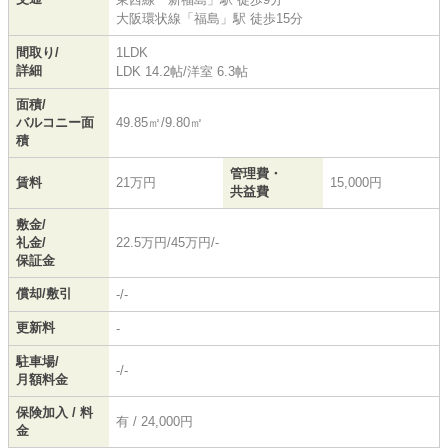
大阪環状線
「
福島
」駅 徒歩15分
間取り/
1LDK
詳細
LDK 14.2帖
/
洋室 6.3帖
面積/
バルコニー面
49.85㎡/9.80㎡
積
管理費・
賃料
21万円
15,000円
共益費
敷金/
礼金/
22.5万円/45万円/-
保証金
償却/敷引
-/-
更新料
-
駐車場/
-/-
月額料金
保険加入 / 料
有 / 24,000円
金