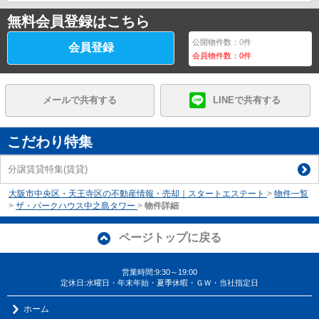
無料会員登録はこちら
公開物件数：
0
件
会員登録
会員物件数：
0
件
メールで共有する
LINEで共有する
こだわり特集
分譲賃貸特集(賃貸)
大阪市中央区・天王寺区の不動産情報・売却｜スタートエステート
>
物件一覧
>
ザ・パークハウス中之島タワー
>
物件詳細
ページトップに戻る
営業時間:9:30～19:00
定休日:水曜日・年末年始・夏季休暇・ＧＷ・当社指定日
ホーム