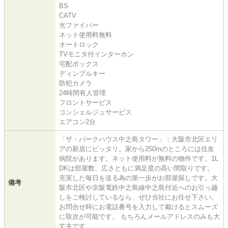
BS
CATV
光ファイバー
ネット使用料無料
オートロック
TVモニタ付インターホン
宅配ボックス
ディンプルキー
防犯カメラ
24時間有人管理
フロントサービス
コンシェルジュサービス
エアコン2台
「ザ・パークハウス中之島タワー」：大阪市北区エリ
アの新居にピッタリ。家から250mのところには住友
病院があります。ネット使用料が無料の物件です。1L
DKは部屋数、広さともに満足度の高い間取りです。
充実した毎日を送る為の第一歩がお部屋探しです。大
備考
阪市北区や京阪電鉄中之島線中之島付近へのお引っ越
しをご検討しているなら、ぜひ当社にお任せ下さい。
お問合せ時にお電話番号を入力して戴けるとスムーズ
に取次が可能です。 もちろんメールアドレスのみも大
丈夫です。