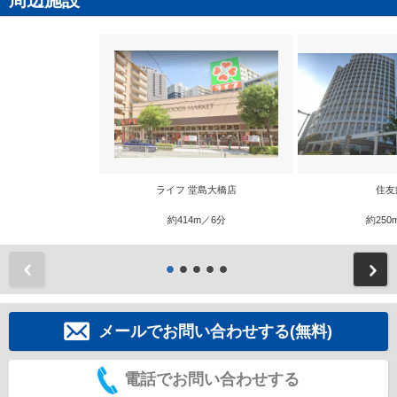
ライフ 堂島大橋店
住友
約414m／6分
約250
前
メールでお問い合わせする(無料)
電話でお問い合わせする