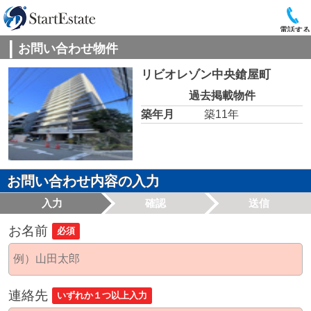
電話する
お問い合わせ物件
リビオレゾン中央鎗屋町
過去掲載物件
築年月
築11年
お問い合わせ内容の入力
入力
確認
送信
お名前
必須
連絡先
いずれか１つ以上入力