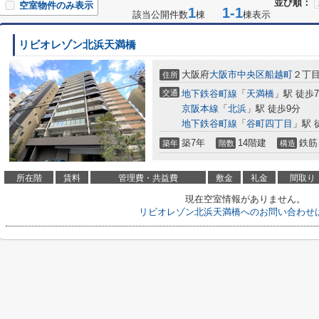
並び順：
空室物件のみ表示
1
1-1
該当公開件数
棟
棟表示
リビオレゾン北浜天満橋
大阪府
大阪市中央区
船越町
２丁目3
住所
交通
地下鉄谷町線
「
天満橋
」駅 徒歩
京阪本線
「
北浜
」駅 徒歩9分
地下鉄谷町線
「
谷町四丁目
」駅 
築7年
14階建
鉄筋
築年
階数
構造
所在階
賃料
管理費・共益費
敷金
礼金
間取り
現在空室情報がありません。
リビオレゾン北浜天満橋へのお問い合わせ