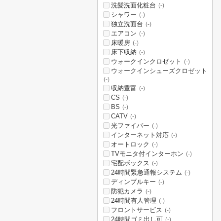
洗髪洗面化粧台
(-)
シャワー
(-)
独立洗面台
(-)
エアコン
(-)
床暖房
(-)
床下収納
(-)
ウォークインクロゼット
(-)
ウォークインシューズクロゼット
(-)
収納豊富
(-)
CS
(-)
BS
(-)
CATV
(-)
光ファイバー
(-)
インターネット対応
(-)
オートロック
(-)
TVモニタ付インターホン
(-)
宅配ボックス
(-)
24時間緊急通報システム
(-)
ディンプルキー
(-)
防犯カメラ
(-)
24時間有人管理
(-)
フロントサービス
(-)
24時間ゴミ出し可
(-)