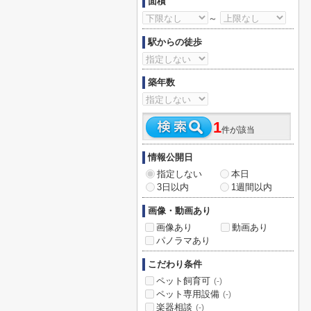
面積
～
駅からの徒歩
築年数
1
件が該当
情報公開日
指定しない
本日
3日以内
1週間以内
画像・動画あり
画像あり
動画あり
パノラマあり
こだわり条件
ペット飼育可
(-)
ペット専用設備
(-)
楽器相談
(-)