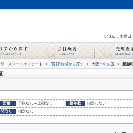
定休日：水曜日
売却｜スタートエステート
>
(賃貸)地域から探す
>
大阪市中央区
>
船越
覧
面積
下限なし～上限なし
築年数
指定しない
間取り
指定なし