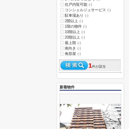
住戸内覧可能
(-)
コンシェルジュサービス
(-)
駐車場あり
(-)
2階以上
(-)
1階の物件
(-)
10階以上
(-)
20階以上
(-)
最上階
(-)
南向き
(-)
角部屋
(-)
1
件が該当
新着物件