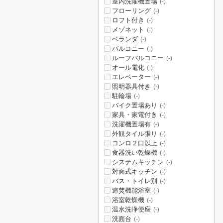
室内洗濯機置場
(-)
フローリング
(-)
ロフト付き
(-)
メゾネット
(-)
ベランダ
(-)
バルコニー
(-)
ルーフバルコニー
(-)
オール電化
(-)
エレベーター
(-)
照明器具付き
(-)
駐輪場
(-)
バイク置場あり
(-)
家具・家電付き
(-)
洗濯機置場有
(-)
外観タイル張り
(-)
コンロ２口以上
(-)
食器洗い乾燥機
(-)
システムキッチン
(-)
対面式キッチン
(-)
バス・トイレ別
(-)
追焚機能浴室
(-)
浴室乾燥機
(-)
温水洗浄便座
(-)
洗面台
(-)