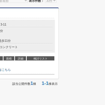
表示件数：
-11
7分
徒歩11分
コンクリート
面積
詳細
検討リスト
はこちら
1
1-1
該当公開件数
棟
棟表示