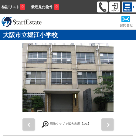
0
0
検討リスト
最近見た物件
お問合せ
大阪市立堀江小学校
前
次
画像タップで拡大表示【
1
/1】