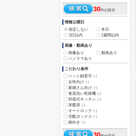
30
件が該当
情報公開日
指定しない
本日
3日以内
1週間以内
画像・動画あり
画像あり
動画あり
パノラマあり
こだわり条件
ペット飼育可
(-)
女性向け
(-)
新婚さん向け
(-)
食器洗い乾燥機
(-)
対面式キッチン
(-)
床暖房
(-)
オートロック
(-)
宅配ボックス
(-)
南向き
(-)
30
件が該当