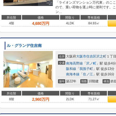
「ライオンズマンション万代東」のここ
ので、重い荷物を運ぶ時に便利です。こ
ン...
所在階
価格
間取り
専有面積
4,680
万円
4階
4LDK
84.93㎡
ル・グランデ住吉南
大阪府
大阪市住吉区
沢之町
１丁目5
住所
交通
南海高野線
「
沢ノ町
」駅 徒歩4分
阪和線
「
我孫子町
」駅 徒歩13分
南海本線
「
住ノ江
」駅 徒歩16分
築22年
10階建
鉄
築年
階数
構造
所在階
価格
間取り
専有面積
2,960
万円
8階
2LDK
71.27㎡