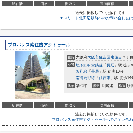
所在階
価格
間取り
専有面積
過去に掲載していた物件です。
エスリード北田辺駅前へのお問い合わせは
プロパレス南住吉アクトゥール
大阪府
大阪市住吉区
南住吉
２丁目8
住所
交通
地下鉄御堂筋線
「
長居
」駅 徒歩
阪和線
「
長居
」駅 徒歩10分
南海高野線
「
住吉東
」駅 徒歩14
築23年
13階建
鉄
築年
階数
構造
所在階
価格
間取り
専有面積
過去に掲載していた物件です。
プロパレス南住吉アクトゥールへのお問い合わ