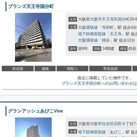
ブランズ天王寺国分町
大阪府
大阪市天王寺区
国分町
20-
住所
交通
大阪環状線
「
寺田町
」駅 徒歩4分
地下鉄御堂筋線
「
天王寺
」駅 徒
大阪環状線
「
桃谷
」駅 徒歩12分
築8年
14階建
鉄筋
築年
階数
構造
所在階
価格
間取り
専有面積
過去に掲載していた物件です。
ブランズ天王寺国分町へのお問い合わせは
グランアッシュあびこVive
大阪府
大阪市住吉区
苅田
６丁目7-
住所
交通
地下鉄御堂筋線
「
あびこ
」駅 徒