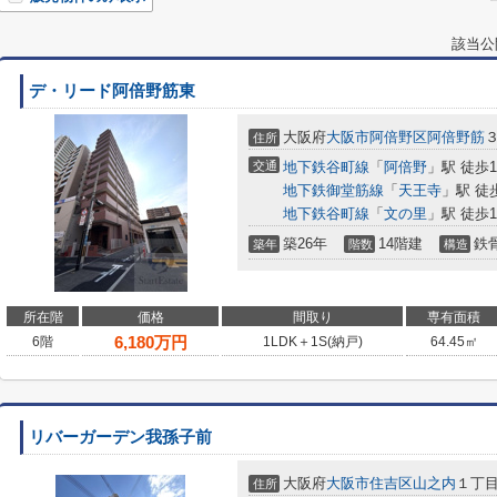
該当公
デ・リード阿倍野筋東
大阪府
大阪市阿倍野区
阿倍野筋
３
住所
交通
地下鉄谷町線
「
阿倍野
」駅 徒歩
地下鉄御堂筋線
「
天王寺
」駅 徒
地下鉄谷町線
「
文の里
」駅 徒歩1
築26年
14階建
鉄
築年
階数
構造
所在階
価格
間取り
専有面積
6,180
万円
6階
1LDK＋1S(納戸)
64.45㎡
リバーガーデン我孫子前
大阪府
大阪市住吉区
山之内
１丁目1
住所