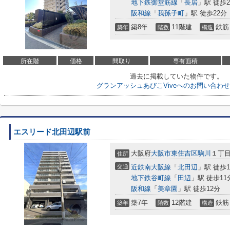
地下鉄御堂筋線
「
長居
」駅 徒歩2
阪和線
「
我孫子町
」駅 徒歩22分
築8年
11階建
鉄筋
築年
階数
構造
所在階
価格
間取り
専有面積
過去に掲載していた物件です。
グランアッシュあびこViveへのお問い合わ
エスリード北田辺駅前
大阪府
大阪市東住吉区
駒川
１丁目9
住所
交通
近鉄南大阪線
「
北田辺
」駅 徒歩
地下鉄谷町線
「
田辺
」駅 徒歩11
阪和線
「
美章園
」駅 徒歩12分
築7年
12階建
鉄筋
築年
階数
構造