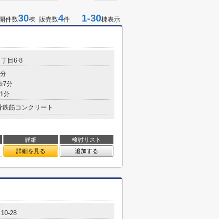
30
4
1-30
開件数
棟 販売数
件
棟表示
丁目6-8
1分
歩7分
1分
骨鉄筋コンクリート
詳細
検討リスト
詳細を見る
追加する
0-28