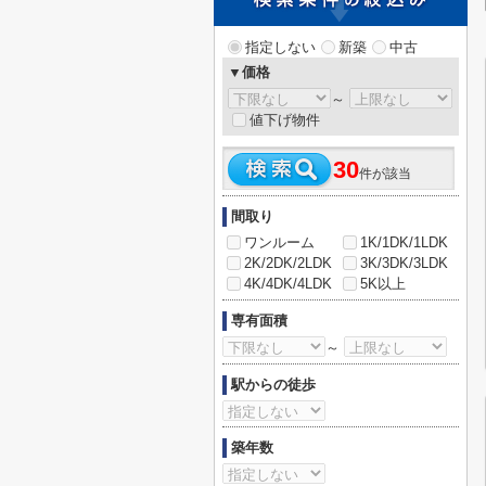
指定しない
新築
中古
▼価格
～
値下げ物件
30
件が該当
間取り
ワンルーム
1K/1DK/1LDK
2K/2DK/2LDK
3K/3DK/3LDK
4K/4DK/4LDK
5K以上
専有面積
～
駅からの徒歩
築年数