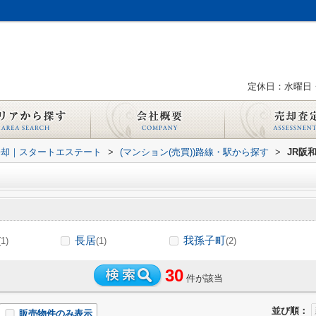
定休日：水曜日
売却｜スタートエステート
>
(マンション(売買))路線・駅から探す
>
JR阪
長居
我孫子町
(1)
(1)
(2)
30
件が該当
並び順：
販売物件のみ表示