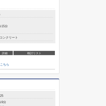
9
歩15分
コンクリート
詳細
検討リスト
こちら
25
歩9分