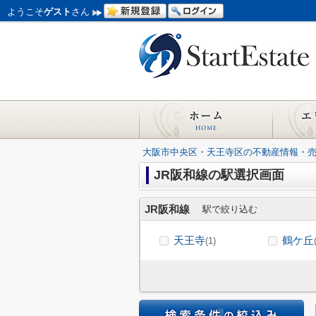
ようこそ
ゲスト
さん
大阪市中央区・天王寺区の不動産情報・
JR阪和線の駅選択画面
JR阪和線
駅で絞り込む
天王寺
鶴ケ丘
(1)