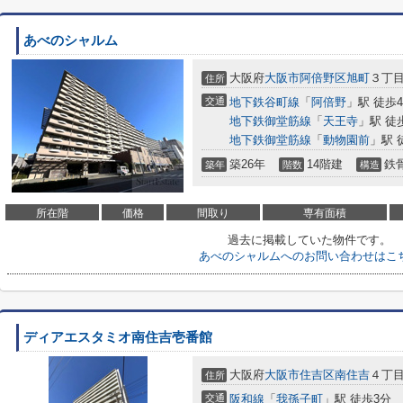
あべのシャルム
大阪府
大阪市阿倍野区
旭町
３丁目
住所
交通
地下鉄谷町線
「
阿倍野
」駅 徒歩
地下鉄御堂筋線
「
天王寺
」駅 徒
地下鉄御堂筋線
「
動物園前
」駅 
築26年
14階建
鉄
築年
階数
構造
所在階
価格
間取り
専有面積
過去に掲載していた物件です。
あべのシャルムへのお問い合わせはこ
ディアエスタミオ南住吉壱番館
大阪府
大阪市住吉区
南住吉
４丁目
住所
交通
阪和線
「
我孫子町
」駅 徒歩3分