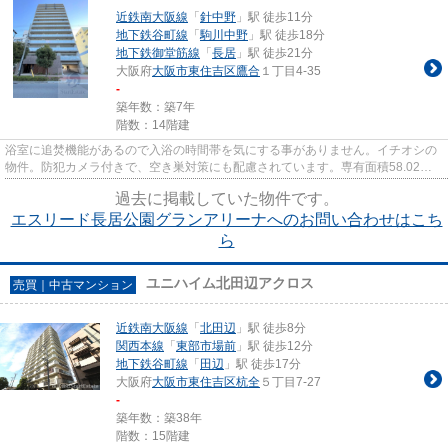
近鉄南大阪線
「
針中野
」駅 徒歩11分
地下鉄谷町線
「
駒川中野
」駅 徒歩18分
地下鉄御堂筋線
「
長居
」駅 徒歩21分
大阪府
大阪市東住吉区
鷹合
１丁目4-35
-
築年数：築7年
階数：14階建
浴室に追焚機能があるので入浴の時間帯を気にする事がありません。イチオシの
物件。防犯カメラ付きで、空き巣対策にも配慮されています。専有面積58.02平
米の物件です。当社はお客様の...
過去に掲載していた物件です。
エスリード長居公園グランアリーナへのお問い合わせはこち
ら
ユニハイム北田辺アクロス
売買｜中古マンション
近鉄南大阪線
「
北田辺
」駅 徒歩8分
関西本線
「
東部市場前
」駅 徒歩12分
地下鉄谷町線
「
田辺
」駅 徒歩17分
大阪府
大阪市東住吉区
杭全
５丁目7-27
-
築年数：築38年
階数：15階建