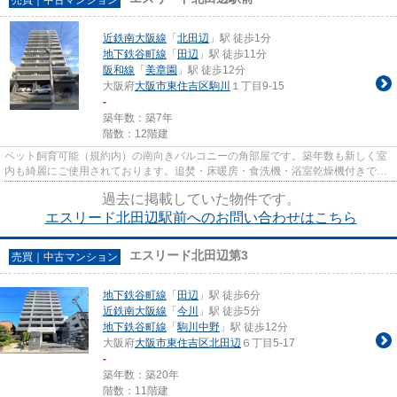
近鉄南大阪線
「
北田辺
」駅 徒歩1分
地下鉄谷町線
「
田辺
」駅 徒歩11分
阪和線
「
美章園
」駅 徒歩12分
大阪府
大阪市東住吉区
駒川
１丁目9-15
-
築年数：築7年
階数：12階建
ペット飼育可能（規約内）の南向きバルコニーの角部屋です。築年数も新しく室
内も綺麗にご使用されております。追焚・床暖房・食洗機・浴室乾燥機付きで設
備が充実しております。
過去に掲載していた物件です。
エスリード北田辺駅前へのお問い合わせはこちら
エスリード北田辺第3
売買｜中古マンション
地下鉄谷町線
「
田辺
」駅 徒歩6分
近鉄南大阪線
「
今川
」駅 徒歩5分
地下鉄谷町線
「
駒川中野
」駅 徒歩12分
大阪府
大阪市東住吉区
北田辺
６丁目5-17
-
築年数：築20年
階数：11階建