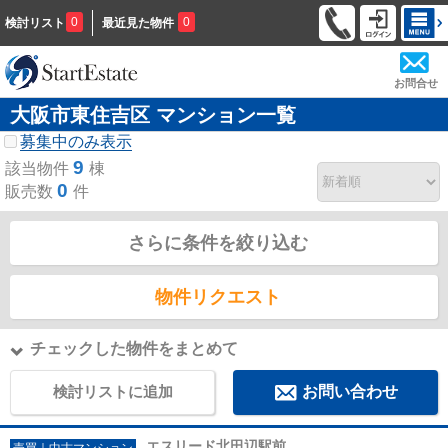
0
0
検討リスト
最近見た物件
お問合せ
大阪市東住吉区 マンション一覧
募集中のみ表示
9
該当物件
棟
0
販売数
件
さらに条件を絞り込む
物件リクエスト
チェックした物件をまとめて
検討リストに追加
お問い合わせ
エスリード北田辺駅前
売買｜中古マンション