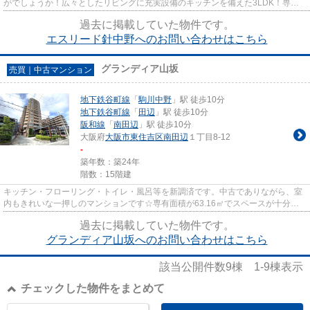
がでしょうか！広々としたリビングに充実設備のキッチンを備えた3LDK！専有
面積61.49㎡以上あるので広々と...
過去に掲載していた物件です。
エスリード針中野へのお問い合わせはこちら
グランディア山坂
売買｜中古マンション
地下鉄谷町線
「
駒川中野
」駅 徒歩10分
地下鉄谷町線
「
田辺
」駅 徒歩10分
阪和線
「
南田辺
」駅 徒歩10分
大阪府
大阪市東住吉区
南田辺
１丁目8-12
-
築年数：築24年
階数：15階建
キッチン・フローリング・トイレ・風呂等を新調済です。中古でありながら、室
内もきれいな一押しのマンションです☆専有面積が63.16㎡でスペースが十分の
ファミリーにもおすすめの物件...
過去に掲載していた物件です。
グランディア山坂へのお問い合わせはこちら
該当公開件数
9
棟
1-9
棟表示
チェックした物件をまとめて