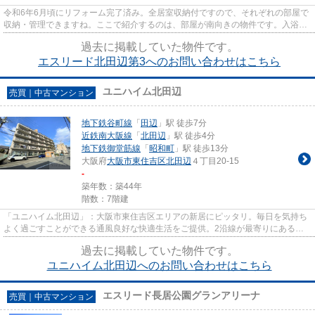
令和6年6月頃にリフォーム完了済み。全居室収納付ですので、それぞれの部屋で
収納・管理できますね。ここで紹介するのは、部屋が南向きの物件です。入浴中
や料理中など自宅にいても手...
過去に掲載していた物件です。
エスリード北田辺第3へのお問い合わせはこちら
ユニハイム北田辺
売買｜中古マンション
地下鉄谷町線
「
田辺
」駅 徒歩7分
近鉄南大阪線
「
北田辺
」駅 徒歩4分
地下鉄御堂筋線
「
昭和町
」駅 徒歩13分
大阪府
大阪市東住吉区
北田辺
４丁目20-15
-
築年数：築44年
階数：7階建
「ユニハイム北田辺」：大阪市東住吉区エリアの新居にピッタリ。毎日を気持ち
よく過ごすことができる通風良好な快適生活をご提供。2沿線が最寄りにあるの
交通の便が良い物件です。駐輪...
過去に掲載していた物件です。
ユニハイム北田辺へのお問い合わせはこちら
エスリード長居公園グランアリーナ
売買｜中古マンション