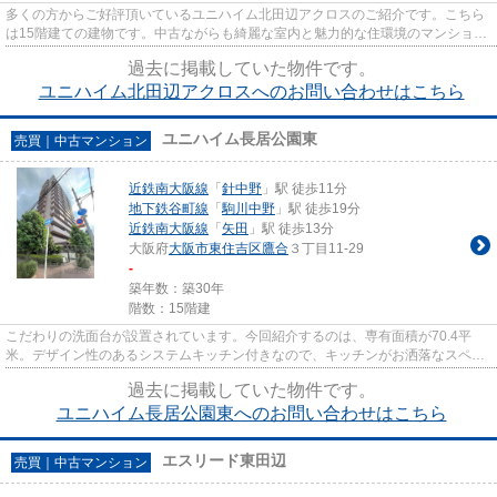
多くの方からご好評頂いているユニハイム北田辺アクロスのご紹介です。こちら
は15階建ての建物です。中古ながらも綺麗な室内と魅力的な住環境のマンション
です。こちらは南向きの物件...
過去に掲載していた物件です。
ユニハイム北田辺アクロスへのお問い合わせはこちら
ユニハイム長居公園東
売買｜中古マンション
近鉄南大阪線
「
針中野
」駅 徒歩11分
地下鉄谷町線
「
駒川中野
」駅 徒歩19分
近鉄南大阪線
「
矢田
」駅 徒歩13分
大阪府
大阪市東住吉区
鷹合
３丁目11-29
-
築年数：築30年
階数：15階建
こだわりの洗面台が設置されています。今回紹介するのは、専有面積が70.4平
米。デザイン性のあるシステムキッチン付きなので、キッチンがお洒落なスペー
スになっています。利便性に優...
過去に掲載していた物件です。
ユニハイム長居公園東へのお問い合わせはこちら
エスリード東田辺
売買｜中古マンション