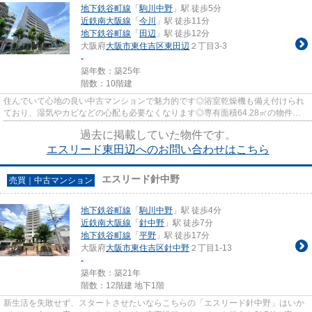
地下鉄谷町線
「
駒川中野
」駅 徒歩5分
近鉄南大阪線
「
今川
」駅 徒歩11分
地下鉄谷町線
「
田辺
」駅 徒歩12分
大阪府
大阪市東住吉区
東田辺
２丁目3-3
-
築年数：築25年
階数：10階建
住んでいて心地の良い中古マンションで魅力的です◎浴室乾燥機も備え付けられ
ており、湿気やカビなどの心配も必要なくなります◎専有面積64.28㎡の物件は
いかがですか◎南向きの部屋なら...
過去に掲載していた物件です。
エスリード東田辺へのお問い合わせはこちら
エスリード針中野
売買｜中古マンション
地下鉄谷町線
「
駒川中野
」駅 徒歩4分
近鉄南大阪線
「
針中野
」駅 徒歩7分
地下鉄谷町線
「
平野
」駅 徒歩17分
大阪府
大阪市東住吉区
針中野
２丁目1-13
-
築年数：築21年
階数：12階建 地下1階
新生活を失敗せず、スタートさせたいならこちらの「エスリード針中野」はいか