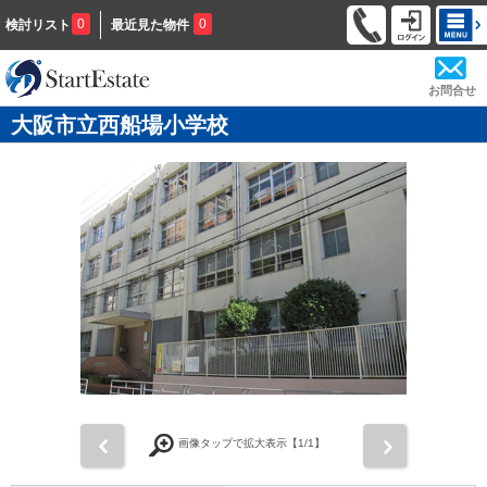
0
0
検討リスト
最近見た物件
お問合せ
大阪市立西船場小学校
前
次
画像タップで拡大表示【
1
/1】