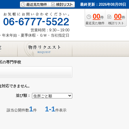
最終更新：2026年08月09日
00
00
件
件
最近見た物件
検討リスト
営業時間：9:30～19:00
・年末年始・夏季休暇・ＧＷ・当社指定日
区の専門学校
は対応できません。
並び順：
1
1-1
該当公開件数
件
件表示