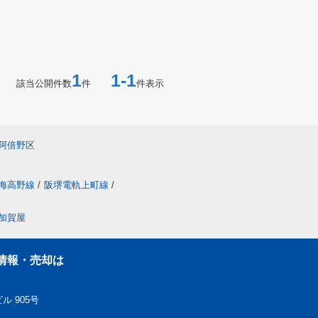
1
1-1
該当公開件数
件
件表示
阿倍野区
海高野線
/
阪堺電軌上町線
/
加賀屋
情報・売却は
ル 905号