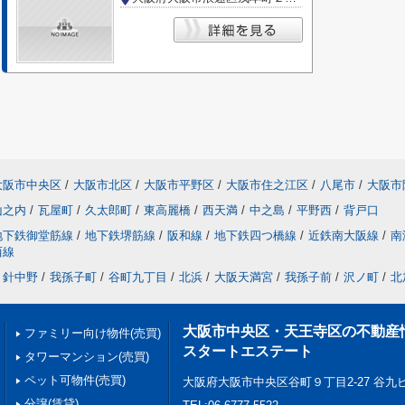
大阪市中央区
/
大阪市北区
/
大阪市平野区
/
大阪市住之江区
/
八尾市
/
大阪市
山之内
/
瓦屋町
/
久太郎町
/
東高麗橋
/
西天満
/
中之島
/
平野西
/
背戸口
地下鉄御堂筋線
/
地下鉄堺筋線
/
阪和線
/
地下鉄四つ橋線
/
近鉄南大阪線
/
南
西線
針中野
/
我孫子町
/
谷町九丁目
/
北浜
/
大阪天満宮
/
我孫子前
/
沢ノ町
/
北
大阪市中央区・天王寺区の不動産
ファミリー向け物件(売買)
スタートエステート
タワーマンション(売買)
ペット可物件(売買)
大阪府大阪市中央区谷町９丁目2-27 谷九ビ
分譲(賃貸)