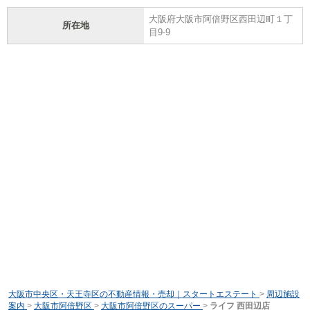
大阪府大阪市阿倍野区西田辺町１丁
所在地
目9-9
大阪市中央区・天王寺区の不動産情報・売却｜スタートエステート
>
周辺施設
案内
>
大阪市阿倍野区
>
大阪市阿倍野区のスーパー
>
ライフ 西田辺店