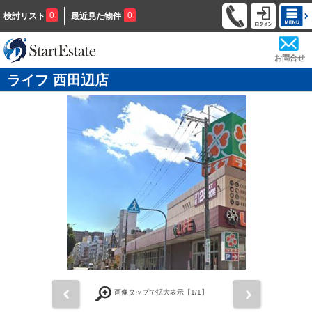
0
0
検討リスト
最近見た物件
お問合せ
ライフ 西田辺店
前
次
画像タップで拡大表示【
1
/1】