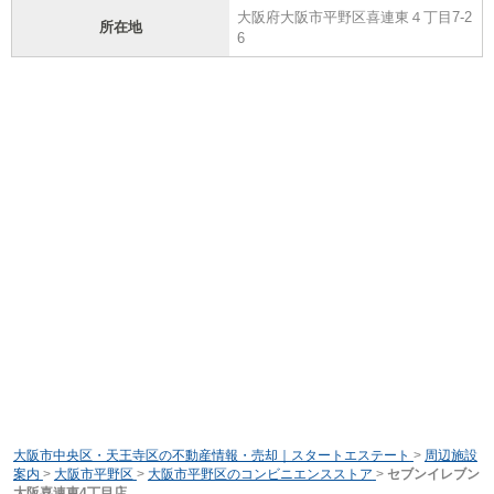
大阪府大阪市平野区喜連東４丁目7-2
所在地
6
大阪市中央区・天王寺区の不動産情報・売却｜スタートエステート
>
周辺施設
案内
>
大阪市平野区
>
大阪市平野区のコンビニエンスストア
>
セブンイレブン
大阪喜連東4丁目店