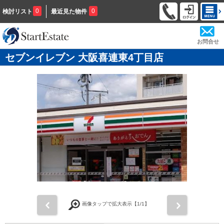
0
0
検討リスト
最近見た物件
お問合せ
セブンイレブン 大阪喜連東4丁目店
前
次
画像タップで拡大表示【
1
/1】