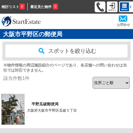
0
0
検討リスト
最近見た物件
お問合せ
大阪市平野区の郵便局
スポットを絞り込む
※物件情報の周辺施設紹介のページであり、各店舗への問い合わせは当
社では対応できません。
該当件数
1
件
平野瓜破郵便局
大阪府大阪市平野区瓜破５丁目
-