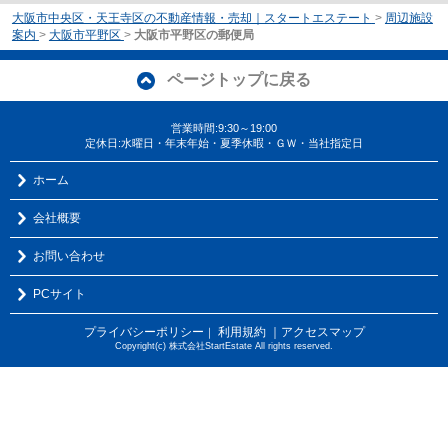
大阪市中央区・天王寺区の不動産情報・売却｜スタートエステート
>
周辺施設
案内
>
大阪市平野区
>
大阪市平野区の郵便局
ページトップに戻る
営業時間:9:30～19:00
定休日:水曜日・年末年始・夏季休暇・ＧＷ・当社指定日
ホーム
会社概要
お問い合わせ
PCサイト
プライバシーポリシー
利用規約
｜アクセスマップ
｜
Copyright(c) 株式会社StartEstate All rights reserved.