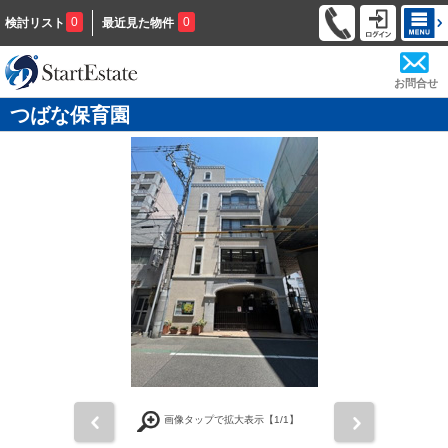
0
0
検討リスト
最近見た物件
お問合せ
つばな保育園
前
次
画像タップで拡大表示【
1
/1】