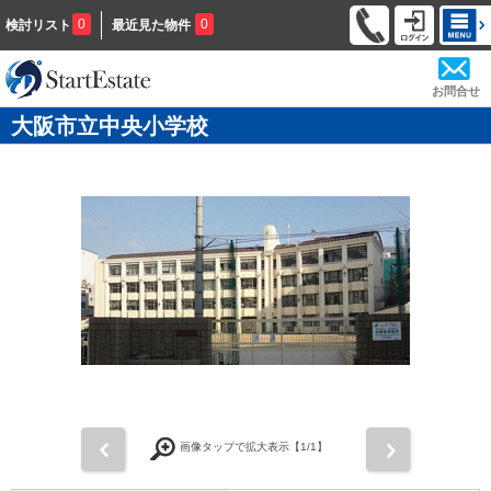
0
0
検討リスト
最近見た物件
お問合せ
大阪市立中央小学校
前
次
画像タップで拡大表示【
1
/1】