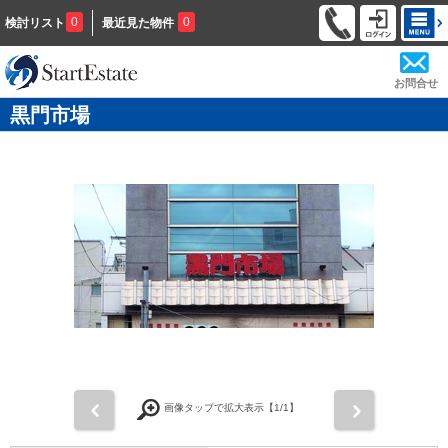
0
0
検討リスト
最近見た物件
お問合せ
黒門市場
前
次
画像タップで拡大表示【
1
/1】