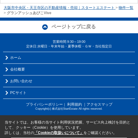
大阪市中央区・天王寺区の不動産情報・売却｜スタートエステート
>
物件一覧
>
グランアッシュあびこVive
ページトップに戻る
営業時間:9:30～19:00
定休日:水曜日・年末年始・夏季休暇・ＧＷ・当社指定日
ホーム
会社概要
お問い合わせ
PCサイト
プライバシーポリシー
利用規約
｜アクセスマップ
｜
Copyright(c) 株式会社StartEstate All rights reserved.
当サイトでは、お客様の当サイト利用状況把握、サービス向上検討を目的と
して、クッキー（Cookie）を使用しています。
詳しくは、当社の
「Cookieの取扱いについて」
をご確認ください。