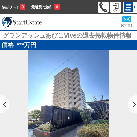
0
0
検討リスト
最近見た物件
お問合せ
グランアッシュあびこViveの過去掲載物件情報
価格
***
万円