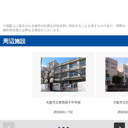
※地図上に表示される物件の位置は付近住所に所在することを表すものであり、実際の
物件所在地とは異なる場合がございます。
周辺施設
大阪市立東我孫子中学校
大阪市立
約532m／7分
約615
前