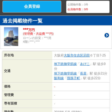
公開物件数：
0
件
会員登録
会員物件数：
0
件
過去掲載物件一覧
***
万円
(管理費・共益費 ***円)
ローンの目安：***/月
4階 / *** / ***
所在地
大阪府
大阪市住吉区
苅田
６丁目7-25
地下鉄御堂筋線
「
あびこ
」駅 徒歩9
分
交通
地下鉄御堂筋線
「
長居
」駅 徒歩21分
阪和線
「
我孫子町
」駅 徒歩22分
価格
-
管理費
-
専有面積
-
築年数