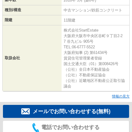
2018年 5月 (築8年)
種別/構造
中古マンション/鉄筋コンクリート
階建
11階建
株式会社StartEstate
大阪府大阪市中央区谷町９丁目2-2
7 谷九ビル 905号
TEL:06-6777-5522
大阪府知事 (2) 第61434号
取扱会社
賃貸住宅管理業者登録
国土交通大臣（01）第008426号
（公社）全日本不動産協会
（公社）不動産保証協会
（公社）近畿地区不動産公正取引協
議会
情報の見方
メールでお問い合わせする(無料)
電話でお問い合わせする