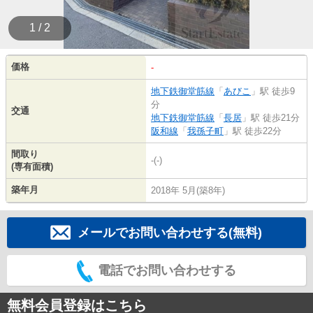
1 / 2
価格
-
地下鉄御堂筋線
「
あびこ
」駅 徒歩9
分
交通
地下鉄御堂筋線
「
長居
」駅 徒歩21分
阪和線
「
我孫子町
」駅 徒歩22分
間取り
-(-)
(専有面積)
築年月
2018年 5月(築8年)
メールでお問い合わせする(無料)
電話でお問い合わせする
無料会員登録はこちら