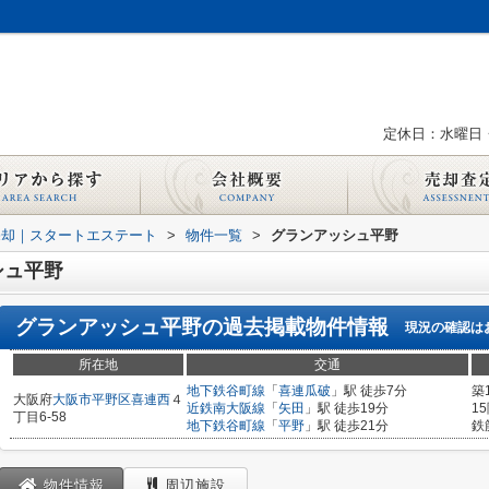
定休日：水曜日
売却｜スタートエステート
>
物件一覧
>
グランアッシュ平野
シュ平野
グランアッシュ平野
の過去掲載物件情報
現況の確認は
所在地
交通
地下鉄谷町線
「
喜連瓜破
」駅 徒歩7分
築
大阪府
大阪市平野区
喜連西
４
近鉄南大阪線
「
矢田
」駅 徒歩19分
1
丁目6-58
地下鉄谷町線
「
平野
」駅 徒歩21分
鉄
物件情報
周辺施設