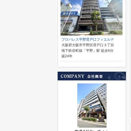
プロパレス平野背戸口フィエルテ
大阪府大阪市平野区背戸口３丁目
地下鉄谷町線「平野」駅 徒歩6分
築24年