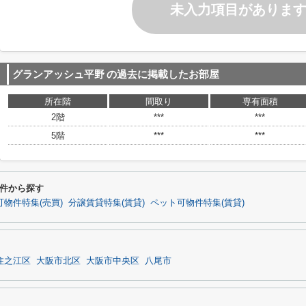
未入力項目がありま
グランアッシュ平野
の過去に掲載したお部屋
所在階
間取り
専有面積
2階
***
***
5階
***
***
件から探す
物件特集(売買)
分譲賃貸特集(賃貸)
ペット可物件特集(賃貸)
住之江区
大阪市北区
大阪市中央区
八尾市