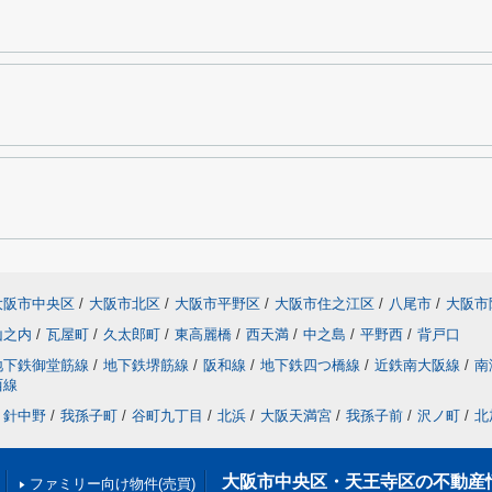
大阪市中央区
/
大阪市北区
/
大阪市平野区
/
大阪市住之江区
/
八尾市
/
大阪市
山之内
/
瓦屋町
/
久太郎町
/
東高麗橋
/
西天満
/
中之島
/
平野西
/
背戸口
地下鉄御堂筋線
/
地下鉄堺筋線
/
阪和線
/
地下鉄四つ橋線
/
近鉄南大阪線
/
南
西線
針中野
/
我孫子町
/
谷町九丁目
/
北浜
/
大阪天満宮
/
我孫子前
/
沢ノ町
/
北
大阪市中央区・天王寺区の不動産
ファミリー向け物件(売買)