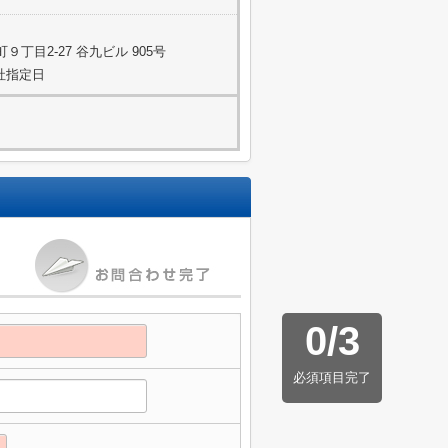
丁目2-27 谷九ビル 905号
当社指定日
0
/
3
必須項目完了