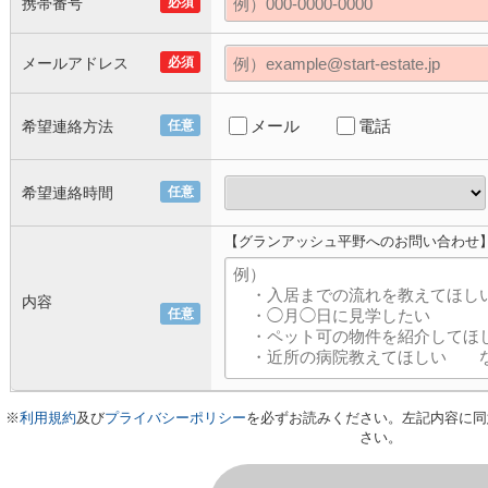
携帯番号
必須
メールアドレス
必須
メール
電話
希望連絡方法
任意
希望連絡時間
任意
【グランアッシュ平野へのお問い合わせ
内容
任意
※
利用規約
及び
プライバシーポリシー
を必ずお読みください。左記内容に同
さい。