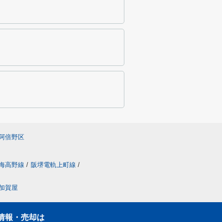
阿倍野区
海高野線
/
阪堺電軌上町線
/
加賀屋
情報・売却は