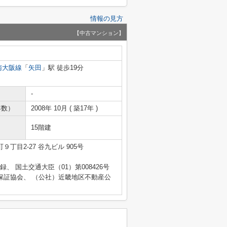
情報の見方
【中古マンション】
南大阪線
「
矢田
」駅 徒歩19分
-
年数）
2008年 10月 ( 築17年 )
15階建
丁目2-27 谷九ビル 905号
登録、 国土交通大臣（01）第008426号
保証協会、 （公社）近畿地区不動産公