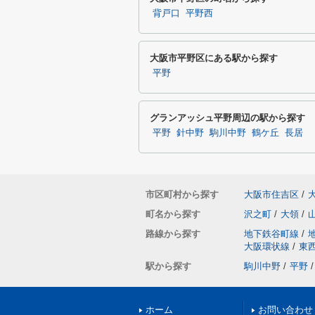
背戸口
平野西
大阪市平野区にある駅から探す
平野
グランアッシュ平野周辺の駅から探す
平野
針中野
駒川中野
鶴ケ丘
長居
市区町村から探す
大阪市住吉区
/
町名から探す
沢之町
/
大領
/
路線から探す
地下鉄谷町線
/
大阪環状線
/
東
駅から探す
駒川中野
/
平野
/
ホーム
お問い合わせ