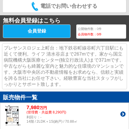
電話でお問い合わせする
無料会員登録はこちら
公開物件数：
0
件
会員登録
会員物件数：
0
件
プレサンスロジェ上町台：地下鉄谷町線谷町六丁目駅にも
近くて便利。ライフ 清水谷店まで267mです。家から国立
病院機構大阪医療センター(独立行政法人)まで371mです。
中古ながらも綺麗な室内と魅力的な住環境のマンションで
す。大阪市中央区の不動産情報をお求めなら、信頼と実績
を誇る当社にお任せ下さい。経験豊富な当社スタッフがし
っかりとサポート致します。
販売物件一覧
7,980
万
円
(管理費・共益費 8,290円)
利回り：-
14階 / 2LDK＋1S(納戸) / 70.88㎡