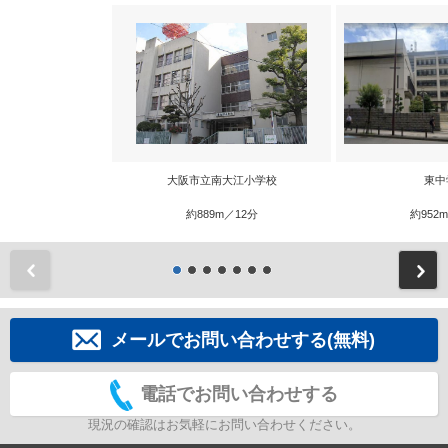
大阪市立南大江小学校
東中
約889m／12分
約952
前
メールでお問い合わせする(無料)
電話でお問い合わせする
現況の確認はお気軽にお問い合わせください。