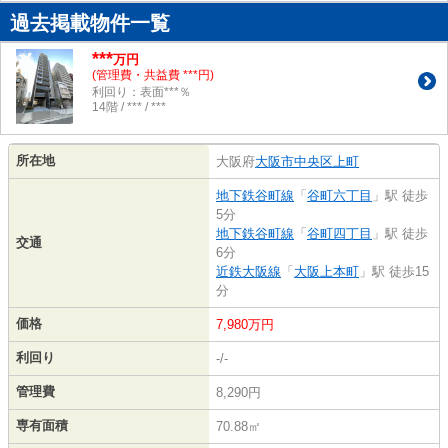
過去掲載物件一覧
***
万円
(管理費・共益費 ***円)
利回り：表面***％
14階 / *** / ***
所在地
大阪府
大阪市中央区
上町
地下鉄谷町線
「
谷町六丁目
」駅 徒歩
5分
地下鉄谷町線
「
谷町四丁目
」駅 徒歩
交通
6分
近鉄大阪線
「
大阪上本町
」駅 徒歩15
分
価格
7,980万円
利回り
-/-
管理費
8,290円
専有面積
70.88㎡