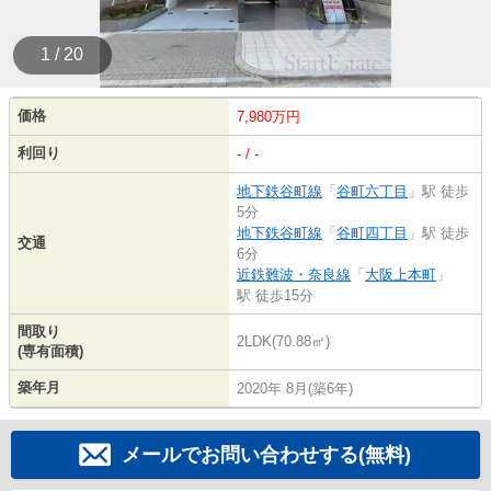
1 / 20
価格
7,980万円
利回り
- / -
地下鉄谷町線
「
谷町六丁目
」駅 徒歩
5分
地下鉄谷町線
「
谷町四丁目
」駅 徒歩
交通
6分
近鉄難波・奈良線
「
大阪上本町
」
駅 徒歩15分
間取り
2LDK(70.88㎡)
(専有面積)
築年月
2020年 8月(築6年)
メールでお問い合わせする(無料)