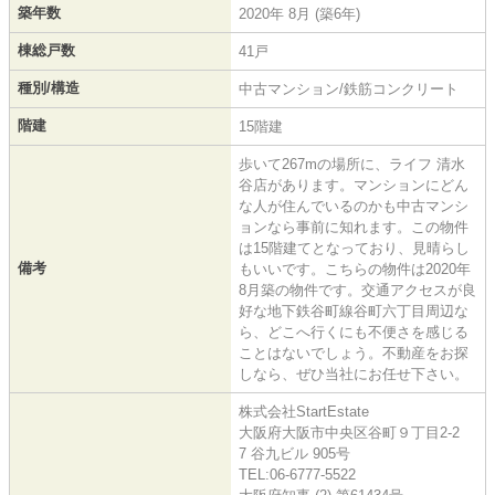
築年数
2020年 8月 (築6年)
棟総戸数
41戸
種別/構造
中古マンション/鉄筋コンクリート
階建
15階建
歩いて267mの場所に、ライフ 清水
谷店があります。マンションにどん
な人が住んでいるのかも中古マンシ
ョンなら事前に知れます。この物件
は15階建てとなっており、見晴らし
備考
もいいです。こちらの物件は2020年
8月築の物件です。交通アクセスが良
好な地下鉄谷町線谷町六丁目周辺な
ら、どこへ行くにも不便さを感じる
ことはないでしょう。不動産をお探
しなら、ぜひ当社にお任せ下さい。
株式会社StartEstate
大阪府大阪市中央区谷町９丁目2-2
7 谷九ビル 905号
TEL:06-6777-5522