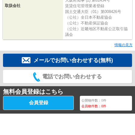
大阪府知事 (2) 第61434号
取扱会社
賃貸住宅管理業者登録
国土交通大臣（01）第008426号
（公社）全日本不動産協会
（公社）不動産保証協会
（公社）近畿地区不動産公正取引協
議会
情報の見方
メールでお問い合わせする(無料)
電話でお問い合わせする
無料会員登録はこちら
公開物件数：
0
件
会員登録
会員物件数：
0
件