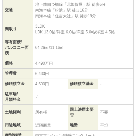
地下鉄四つ橋線
「
北加賀屋
」駅 徒歩6分
交通
南海本線
「
粉浜
」駅 徒歩16分
南海本線
「
住吉大社
」駅 徒歩19分
3LDK
間取り
LDK 13.0帖
/
洋室 6.0帖
/
洋室 5.0帖
/
洋室 4.5帖
専有面積/
バルコニー面
64.26㎡/11.16㎡
積
価格
4,490万円
管理費
6,430円
修繕積立金
修繕積立基金
4,500円
-
駐車場/
-/-
月額料金
国土法届出要
土地権利
所有権
不要
否
用途地域
地勢
近隣商業
平坦
種別/構造
中古マンション/鉄筋コンクリート