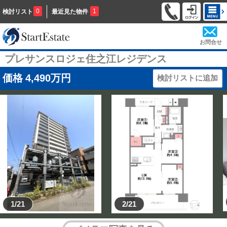
0
1
検討リスト
最近見た物件
お問合せ
プレサンスロジェ住之江レジデンス
価格
4,490
万円
検討リストに追加
1/21
2/21