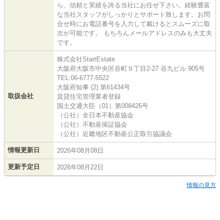
ら、信頼と実績を誇る当社にお任せ下さい。経験豊富
な当社スタッフがしっかりとサポート致します。お問
合せ時にお電話番号を入力して戴けるとスムーズに取
次が可能です。 もちろんメールアドレスのみも大丈夫
です。
株式会社StartEstate
大阪府大阪市中央区谷町９丁目2-27 谷九ビル 905号
TEL:06-6777-5522
大阪府知事 (2) 第61434号
取扱会社
賃貸住宅管理業者登録
国土交通大臣（01）第008426号
（公社）全日本不動産協会
（公社）不動産保証協会
（公社）近畿地区不動産公正取引協議会
情報更新日
2026年08月08日
更新予定日
2026年08月22日
情報の見方