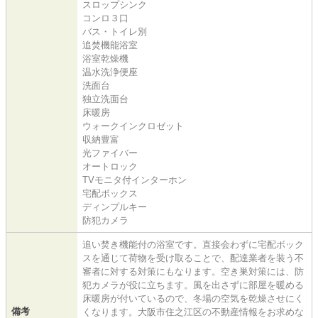
スロップシンク
コンロ３口
バス・トイレ別
追焚機能浴室
浴室乾燥機
温水洗浄便座
洗面台
独立洗面台
床暖房
ウォークインクロゼット
収納豊富
光ファイバー
オートロック
TVモニタ付インターホン
宅配ボックス
ディンプルキー
防犯カメラ
追い焚き機能付の浴室です。直接会わずに宅配ボック
スを通じて荷物を受け取ることで、配達業者を装う不
審者に対する対策にもなります。空き巣対策には、防
犯カメラが役に立ちます。風を出さずに部屋を暖める
床暖房が付いているので、冬場の空気を乾燥させにく
備考
くなります。大阪市住之江区の不動産情報をお求めな