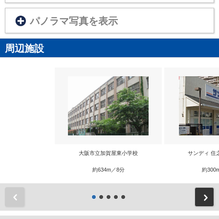
パノラマ写真を表示
周辺施設
大阪市立加賀屋東小学校
サンディ 住
約634m／8分
約300
前