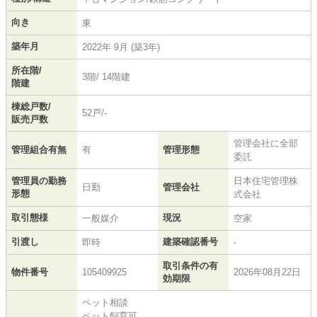
向き
東
築年月
2022年 9月 (築3年)
所在階/
3階/ 14階建
階建
棟総戸数/
52戸/-
販売戸数
管理会社に全部
管理組合有無
有
管理形態
委託
管理員の勤務
日本住宅管理株
日勤
管理会社
形態
式会社
取引態様
現況
一般媒介
空家
引渡し
建築確認番号
即時
-
取引条件の有
物件番号
105409925
2026年08月22日
効期限
ペット相談
ペット飼育可