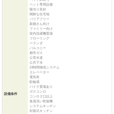
ペット専用設備
陽当り良好
閑静な住宅地
バリアフリー
新婚さん向け
ファミリー向け
室内洗濯機置場
フローリング
ベランダ
バルコニー
都市ガス
公営水道
公共下水
24時間換気システム
エレベーター
電気有
駐輪場
バイク置場あり
ガスコンロ
設備条件
コンロ２口以上
食器洗い乾燥機
システムキッチン
対面式キッチン