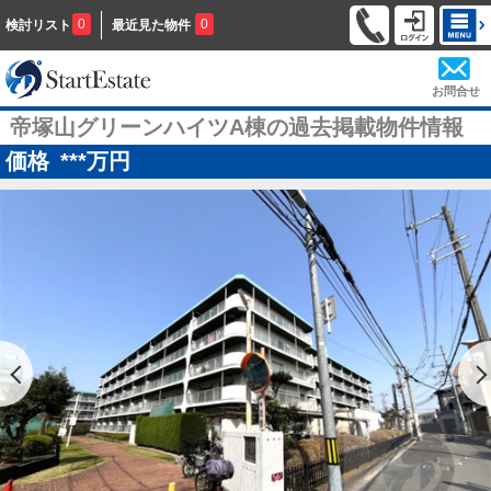
0
0
検討リスト
最近見た物件
お問合せ
帝塚山グリーンハイツA棟の過去掲載物件情報
価格
***
万円