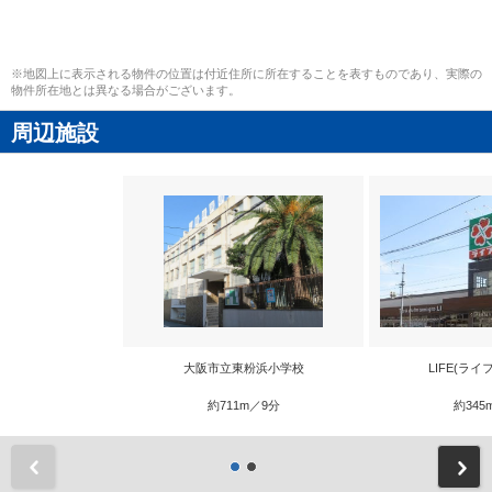
※地図上に表示される物件の位置は付近住所に所在することを表すものであり、実際の
物件所在地とは異なる場合がございます。
周辺施設
大阪市立東粉浜小学校
LIFE(ライ
約711m／9分
約345
前