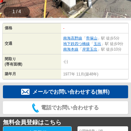
1 / 4
価格
-
南海高野線
「
帝塚山
」駅 徒歩5分
交通
地下鉄四つ橋線
「
玉出
」駅 徒歩9分
南海本線
「
岸里玉出
」駅 徒歩10分
間取り
-(-)
(専有面積)
築年月
1977年 11月(築48年)
メールでお問い合わせする(無料)
電話でお問い合わせする
無料会員登録はこちら
公開物件数：
0
件