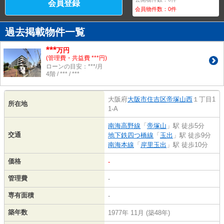
会員登録
会員物件数：
0
件
過去掲載物件一覧
***
万円
(管理費・共益費 ***円)
ローンの目安：***/月
4階 / *** / ***
大阪府
大阪市住吉区
帝塚山西
１丁目1
所在地
1-A
南海高野線
「
帝塚山
」駅 徒歩5分
交通
地下鉄四つ橋線
「
玉出
」駅 徒歩9分
南海本線
「
岸里玉出
」駅 徒歩10分
価格
-
管理費
-
専有面積
-
築年数
1977年 11月 (築48年)