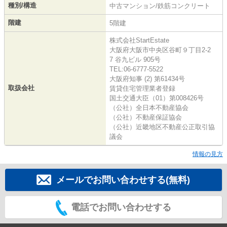
種別/構造
中古マンション/鉄筋コンクリート
階建
5階建
株式会社StartEstate
大阪府大阪市中央区谷町９丁目2-2
7 谷九ビル 905号
TEL:06-6777-5522
大阪府知事 (2) 第61434号
取扱会社
賃貸住宅管理業者登録
国土交通大臣（01）第008426号
（公社）全日本不動産協会
（公社）不動産保証協会
（公社）近畿地区不動産公正取引協
議会
情報の見方
メールでお問い合わせする(無料)
電話でお問い合わせする