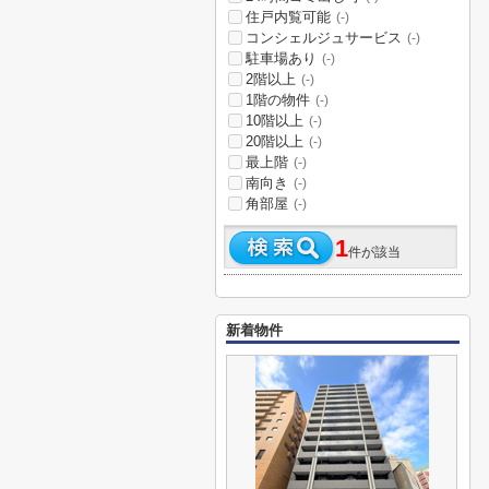
住戸内覧可能
(-)
コンシェルジュサービス
(-)
駐車場あり
(-)
2階以上
(-)
1階の物件
(-)
10階以上
(-)
20階以上
(-)
最上階
(-)
南向き
(-)
角部屋
(-)
1
件が該当
新着物件