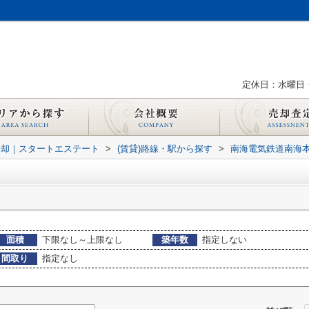
定休日：水曜日
売却｜スタートエステート
>
(賃貸)路線・駅から探す
>
南海電気鉄道南海
面積
下限なし～上限なし
築年数
指定しない
間取り
指定なし