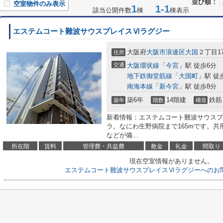
並び順：
空室物件のみ表示
1
1-1
該当公開件数
棟
棟表示
エステムコート難波サウスプレイスⅥラグジー
大阪府
大阪市浪速区
大国
２丁目17
住所
交通
大阪環状線
「
今宮
」駅 徒歩6分
地下鉄御堂筋線
「
大国町
」駅 徒
南海本線
「
新今宮
」駅 徒歩8分
築6年
14階建
鉄筋
築年
階数
構造
新着情報：エステムコート難波サウスプ
ラ。なにわ生野病院まで165mです。
などが備...
所在階
賃料
管理費・共益費
敷金
礼金
間取り
現在空室情報がありません。
エステムコート難波サウスプレイスⅥラグジーへのお