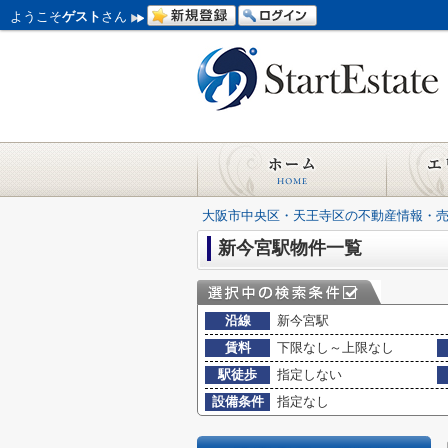
ようこそ
ゲスト
さん
大阪市中央区・天王寺区の不動産情報・
新今宮駅物件一覧
沿線
新今宮駅
賃料
下限なし～上限なし
駅徒歩
指定しない
設備条件
指定なし