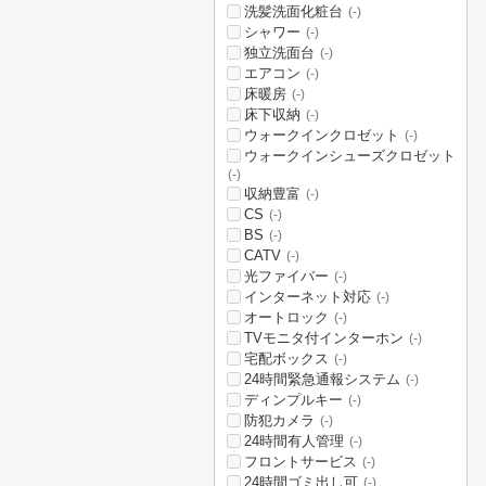
洗髪洗面化粧台
(-)
シャワー
(-)
独立洗面台
(-)
エアコン
(-)
床暖房
(-)
床下収納
(-)
ウォークインクロゼット
(-)
ウォークインシューズクロゼット
(-)
収納豊富
(-)
CS
(-)
BS
(-)
CATV
(-)
光ファイバー
(-)
インターネット対応
(-)
オートロック
(-)
TVモニタ付インターホン
(-)
宅配ボックス
(-)
24時間緊急通報システム
(-)
ディンプルキー
(-)
防犯カメラ
(-)
24時間有人管理
(-)
フロントサービス
(-)
24時間ゴミ出し可
(-)