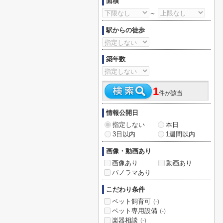
面積
～
駅からの徒歩
築年数
1
件が該当
情報公開日
指定しない
本日
3日以内
1週間以内
画像・動画あり
画像あり
動画あり
パノラマあり
こだわり条件
ペット飼育可
(-)
ペット専用設備
(-)
楽器相談
(-)