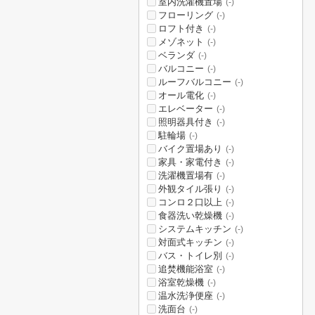
室内洗濯機置場
(-)
フローリング
(-)
ロフト付き
(-)
メゾネット
(-)
ベランダ
(-)
バルコニー
(-)
ルーフバルコニー
(-)
オール電化
(-)
エレベーター
(-)
照明器具付き
(-)
駐輪場
(-)
バイク置場あり
(-)
家具・家電付き
(-)
洗濯機置場有
(-)
外観タイル張り
(-)
コンロ２口以上
(-)
食器洗い乾燥機
(-)
システムキッチン
(-)
対面式キッチン
(-)
バス・トイレ別
(-)
追焚機能浴室
(-)
浴室乾燥機
(-)
温水洗浄便座
(-)
洗面台
(-)