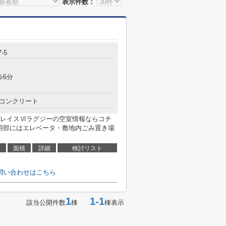
表示件数：
-5
歩6分
コンクリート
レイスⅥラグジーの空室情報ならコチ
共用部にはエレベータ・敷地内ごみ置き場
面積
詳細
検討リスト
問い合わせはこちら
1
1-1
該当公開件数
棟
棟表示