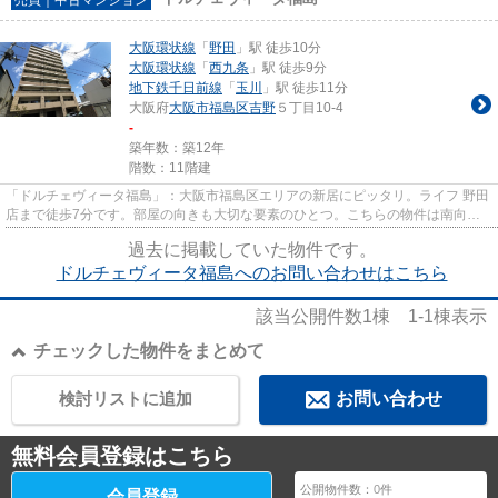
大阪環状線
「
野田
」駅 徒歩10分
大阪環状線
「
西九条
」駅 徒歩9分
地下鉄千日前線
「
玉川
」駅 徒歩11分
大阪府
大阪市福島区
吉野
５丁目10-4
-
築年数：築12年
階数：11階建
「ドルチェヴィータ福島」：大阪市福島区エリアの新居にピッタリ。ライフ 野田
店まで徒歩7分です。部屋の向きも大切な要素のひとつ。こちらの物件は南向き
です。より良い暮らしができ...
過去に掲載していた物件です。
ドルチェヴィータ福島へのお問い合わせはこちら
該当公開件数
1
棟
1-1
棟表示
チェックした物件をまとめて
検討リストに追加
お問い合わせ
無料会員登録はこちら
公開物件数：
0
件
会員登録