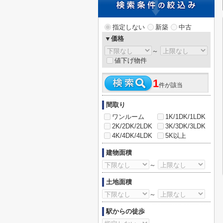
指定しない
新築
中古
▼価格
～
値下げ物件
1
件が該当
間取り
ワンルーム
1K/1DK/1LDK
2K/2DK/2LDK
3K/3DK/3LDK
4K/4DK/4LDK
5K以上
建物面積
～
土地面積
～
駅からの徒歩