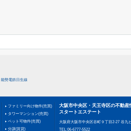
能勢電鉄日生線
大阪市中央区・天王寺区の不動産
ファミリー向け物件(売買)
スタートエステート
タワーマンション(売買)
ペット可物件(売買)
大阪府大阪市中央区谷町９丁目2-27 谷九ビ
分譲(賃貸)
TEL:06-6777-5522