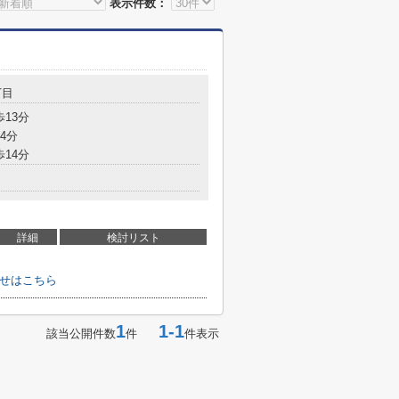
表示件数：
丁目
歩13分
4分
歩14分
詳細
検討リスト
わせはこちら
1
1-1
該当公開件数
件
件表示