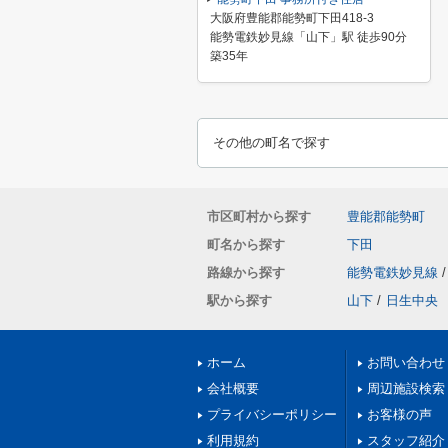
大阪府豊能郡能勢町下田418-3
能勢電鉄妙見線「山下」駅 徒歩90分
築35年
その他の町名で探す
市区町村から探す
豊能郡能勢町
町名から探す
下田
路線から探す
能勢電鉄妙見線
/
駅から探す
山下
/
日生中央
ホーム
お問い合わせ
会社概要
周辺施設検索
プライバシーポリシー
お客様の声
利用規約
スタッフ紹介