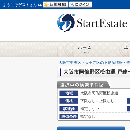
ようこそ
ゲスト
さん
大阪市中央区・天王寺区の不動産情報・
大阪市阿倍野区松虫通 戸建
地域
大阪市阿倍野区松虫通
価格
下限なし～上限なし
駅徒歩
指定しない
設備条件
指定なし