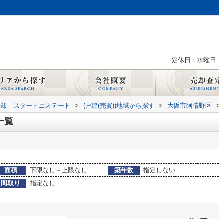
定休日：水曜日
売却｜スタートエステート
>
(戸建(売買))地域から探す
>
大阪市阿倍野区
一覧
面積
下限なし～上限なし
築年数
指定しない
間取り
指定なし