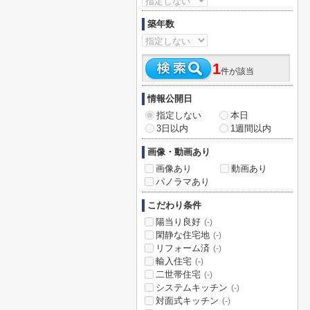
築年数
1
件が該当
情報公開日
指定しない
本日
3日以内
1週間以内
画像・動画あり
画像あり
動画あり
パノラマあり
こだわり条件
陽当り良好
(-)
閑静な住宅地
(-)
リフォーム済
(-)
輸入住宅
(-)
二世帯住宅
(-)
システムキッチン
(-)
対面式キッチン
(-)