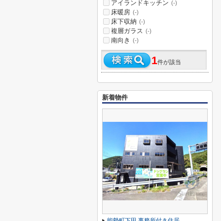
アイランドキッチン
(-)
床暖房
(-)
床下収納
(-)
複層ガラス
(-)
南向き
(-)
1
件が該当
新着物件
能勢町下田 事務所付き住居