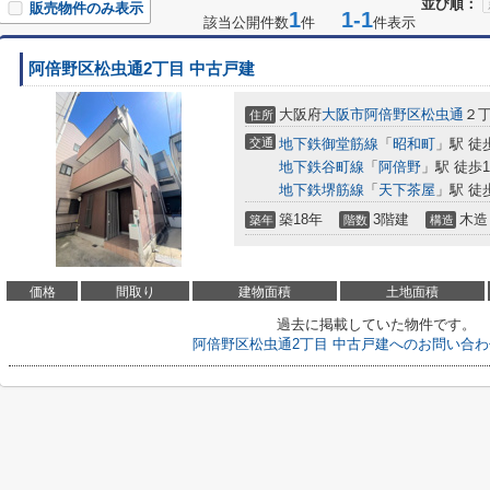
並び順：
販売物件のみ表示
1
1-1
該当公開件数
件
件表示
阿倍野区松虫通2丁目 中古戸建
大阪府
大阪市阿倍野区
松虫通
２
住所
交通
地下鉄御堂筋線
「
昭和町
」駅 徒
地下鉄谷町線
「
阿倍野
」駅 徒歩1
地下鉄堺筋線
「
天下茶屋
」駅 徒
築18年
3階建
木造
築年
階数
構造
価格
間取り
建物面積
土地面積
過去に掲載していた物件です。
阿倍野区松虫通2丁目 中古戸建へのお問い合