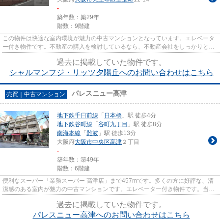
-
築年数：築29年
階数：9階建
この物件は快適な室内環境が魅力の中古マンションとなっています。エレベータ
ー付き物件です。不動産の購入を検討しているなら、不動産会社をしっかりと選
んで下さい。信頼と実績のあ...
過去に掲載していた物件です。
シャルマンフジ・リッツ夕陽丘へのお問い合わせはこちら
パレスニュー高津
売買｜中古マンション
地下鉄千日前線
「
日本橋
」駅 徒歩4分
地下鉄谷町線
「
谷町九丁目
」駅 徒歩8分
南海本線
「
難波
」駅 徒歩13分
大阪府
大阪市中央区
高津
２丁目
-
築年数：築49年
階数：6階建
便利なスーパー「業務スーパー 高津店」まで457mです。多くの方に好評な、清
潔感のある室内が魅力の中古マンションです。エレベーター付き物件です。当社
がお客様の不動産購入をしっか...
過去に掲載していた物件です。
パレスニュー高津へのお問い合わせはこちら