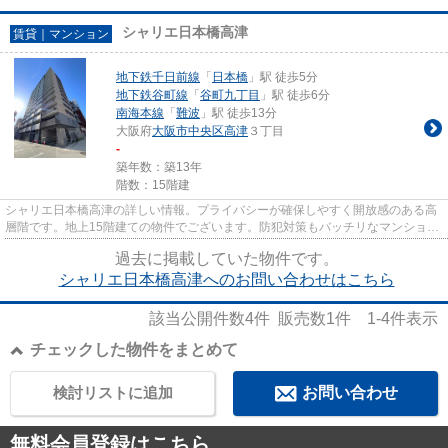
シャリエ日本橋高津
賃貸｜マンション
地下鉄千日前線
「
日本橋
」駅 徒歩5分
地下鉄谷町線
「
谷町九丁目
」駅 徒歩6分
南海本線
「
難波
」駅 徒歩13分
大阪府
大阪市中央区
高津
３丁目
-
築年数：築13年
階数：15階建
シャリエ日本橋高津の詳しい情報。プライバシーが確保しやすく開放感のある高
層階です。地上15階建ての物件でございます。防犯対策もバッチリなマンション
タイプの物件です。丁寧かつ...
過去に掲載していた物件です。
シャリエ日本橋高津へのお問い合わせはこちら
該当公開件数
4
件 販売数
1
件
1-4
件表示
チェックした物件をまとめて
検討リストに追加
お問い合わせ
無料会員登録はこちら