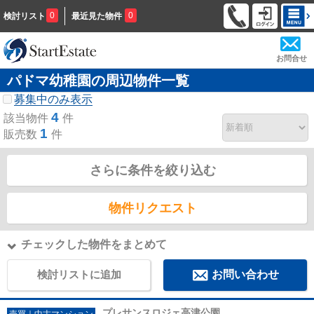
0
0
検討リスト
最近見た物件
お問合せ
パドマ幼稚園の周辺物件一覧
募集中のみ表示
4
該当物件
件
1
販売数
件
さらに条件を絞り込む
物件リクエスト
チェックした物件をまとめて
検討リストに追加
お問い合わせ
プレサンスロジェ高津公園
売買｜中古マンション