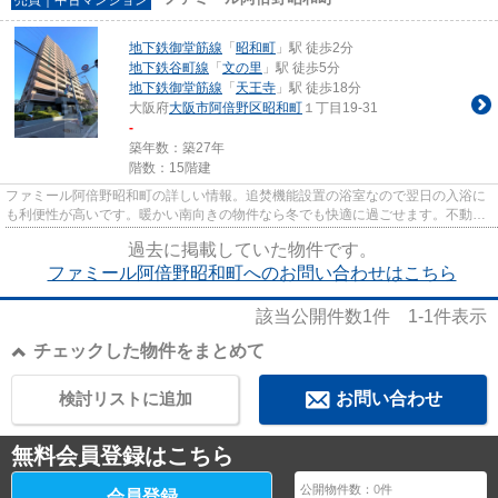
地下鉄御堂筋線
「
昭和町
」駅 徒歩2分
地下鉄谷町線
「
文の里
」駅 徒歩5分
地下鉄御堂筋線
「
天王寺
」駅 徒歩18分
大阪府
大阪市阿倍野区
昭和町
１丁目19-31
-
築年数：築27年
階数：15階建
ファミール阿倍野昭和町の詳しい情報。追焚機能設置の浴室なので翌日の入浴に
も利便性が高いです。暖かい南向きの物件なら冬でも快適に過ごせます。不動産
のことで確認したいことがあ...
過去に掲載していた物件です。
ファミール阿倍野昭和町へのお問い合わせはこちら
該当公開件数
1
件
1-1
件表示
チェックした物件をまとめて
検討リストに追加
お問い合わせ
無料会員登録はこちら
公開物件数：
0
件
会員登録