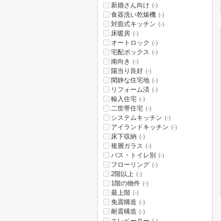
新婚さん向け
(-)
食器洗い乾燥機
(-)
対面式キッチン
(-)
床暖房
(-)
オートロック
(-)
宅配ボックス
(-)
南向き
(-)
陽当り良好
(-)
閑静な住宅地
(-)
リフォーム済
(-)
輸入住宅
(-)
二世帯住宅
(-)
システムキッチン
(-)
アイランドキッチン
(-)
床下収納
(-)
複層ガラス
(-)
バス・トイレ別
(-)
フローリング
(-)
2階以上
(-)
1階の物件
(-)
最上階
(-)
免震構造
(-)
耐震構造
(-)
エレベーター