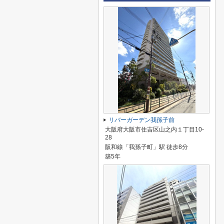
リバーガーデン我孫子前
大阪府大阪市住吉区山之内１丁目10-
28
阪和線「我孫子町」駅 徒歩8分
築5年