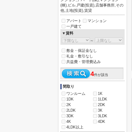
(棟),ビル,戸建(投資),店舗事務所,その
他,土地(投資),賃貸
アパート
マンション
一戸建て
▼賃料
～
敷金・保証金なし
礼金・敷引なし
共益費・管理費込み
4
件が該当
間取り
ワンルーム
1K
1DK
1LDK
2K
2DK
2LDK
3K
3DK
3LDK
4K
4DK
4LDK以上