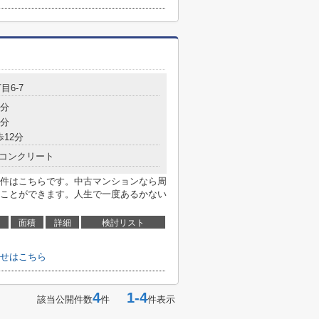
目6-7
8分
7分
歩12分
コンクリート
件はこちらです。中古マンションなら周
ことができます。人生で一度あるかない
面積
詳細
検討リスト
せはこちら
4
1-4
該当公開件数
件
件表示