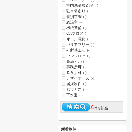
(-)
室内洗濯機置場
(-)
駐車場あり
(-)
個別空調
(-)
給湯室
(-)
機械警備
(-)
OAフロア
(-)
オール電化
(-)
バリアフリー
(-)
外断熱工法
(-)
ワンフロア
(-)
高層ビル
(-)
事務所可
(-)
飲食店可
(-)
デザイナーズ
(-)
居抜物件
(-)
都市ガス
(-)
下水道
(-)
4
件が該当
新着物件