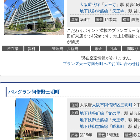
大阪環状線
「
天王寺
」駅 徒歩15
地下鉄御堂筋線
「
天王寺
」駅 徒
築8年
14階建
鉄筋
築年
階数
構造
こだわりポイント満載のブランズ天王寺
田町東店まで452mです。地上14階建
が隣接...
所在階
賃料
管理費・共益費
敷金
礼金
間取り
現在空室情報がありません。
ブランズ天王寺国分町へのお問い合わせは
パレグラン阿倍野三明町
大阪府
大阪市阿倍野区
三明町
２丁
住所
交通
地下鉄谷町線
「
文の里
」駅 徒歩
地下鉄御堂筋線
「
天王寺
」駅 徒
地下鉄御堂筋線
「
昭和町
」駅 徒
築19年
15階建
鉄
築年
階数
構造