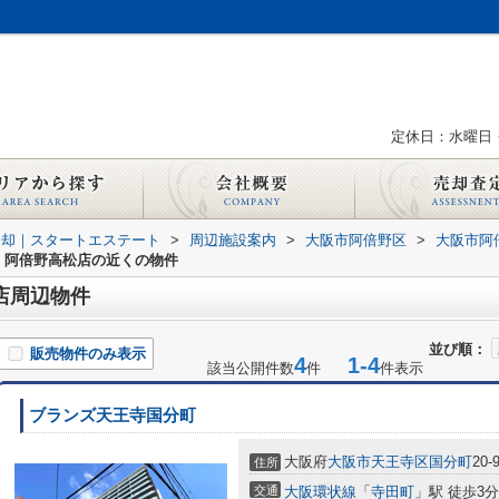
定休日：水曜日
売却｜スタートエステート
>
周辺施設案内
>
大阪市阿倍野区
>
大阪市阿
 阿倍野高松店の近くの物件
店周辺物件
並び順：
販売物件のみ表示
4
1-4
該当公開件数
件
件表示
ブランズ天王寺国分町
大阪府
大阪市天王寺区
国分町
20-
住所
交通
大阪環状線
「
寺田町
」駅 徒歩3分