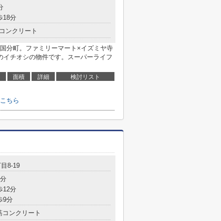
分
歩18分
コンクリート
国分町。ファミリーマート×イズミヤ寺
てのイチオシの物件です。スーパーライフ
面積
詳細
検討リスト
こちら
目8-19
6分
歩12分
歩9分
筋コンクリート