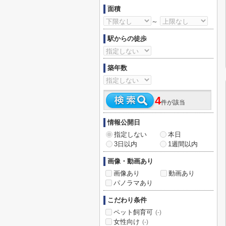
面積
～
駅からの徒歩
築年数
4
件が該当
情報公開日
指定しない
本日
3日以内
1週間以内
画像・動画あり
画像あり
動画あり
パノラマあり
こだわり条件
ペット飼育可
(-)
女性向け
(-)