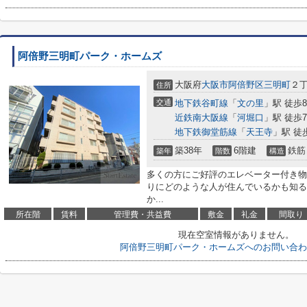
阿倍野三明町パーク・ホームズ
大阪府
大阪市阿倍野区
三明町
２丁
住所
交通
地下鉄谷町線
「
文の里
」駅 徒歩
近鉄南大阪線
「
河堀口
」駅 徒歩
地下鉄御堂筋線
「
天王寺
」駅 徒
築38年
6階建
鉄筋
築年
階数
構造
多くの方にご好評のエレベーター付き物
りにどのような人が住んでいるかも知る
か...
所在階
賃料
管理費・共益費
敷金
礼金
間取り
現在空室情報がありません。
阿倍野三明町パーク・ホームズへのお問い合わ