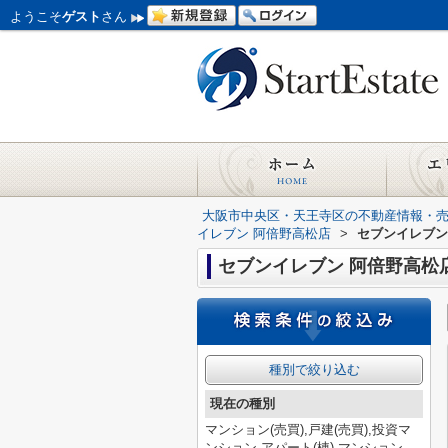
ようこそ
ゲスト
さん
大阪市中央区・天王寺区の不動産情報・
イレブン 阿倍野高松店
>
セブンイレブン
セブンイレブン 阿倍野高松
種別で絞り込む
現在の種別
マンション(売買),戸建(売買),投資マ
ンション,アパート(棟),マンション