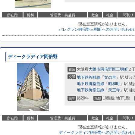
所在階
賃料
管理費・共益費
敷金
礼金
間取り
現在空室情報がありません。
パレグラン阿倍野三明町へのお問い合わせ
ディークラディア阿倍野
大阪府
大阪市阿倍野区
三明町
２丁
住所
交通
地下鉄谷町線
「
文の里
」駅 徒歩
地下鉄御堂筋線
「
昭和町
」駅 徒
地下鉄御堂筋線
「
天王寺
」駅 徒
築20年
10階建 地下1階
築年
階数
所在階
賃料
管理費・共益費
敷金
礼金
間取り
現在空室情報がありません。
ディークラディア阿倍野へのお問い合わせ