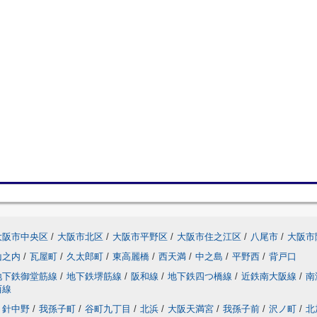
大阪市中央区
/
大阪市北区
/
大阪市平野区
/
大阪市住之江区
/
八尾市
/
大阪市
山之内
/
瓦屋町
/
久太郎町
/
東高麗橋
/
西天満
/
中之島
/
平野西
/
背戸口
地下鉄御堂筋線
/
地下鉄堺筋線
/
阪和線
/
地下鉄四つ橋線
/
近鉄南大阪線
/
南
西線
針中野
/
我孫子町
/
谷町九丁目
/
北浜
/
大阪天満宮
/
我孫子前
/
沢ノ町
/
北