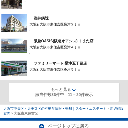
-
淀井病院
大阪府大阪市東住吉区桑津２丁目
-
阪急OASIS(阪急オアシス) くまた店
大阪府大阪市東住吉区桑津４丁目
-
ファミリーマート 桑津五丁目店
大阪府大阪市東住吉区桑津５丁目
-
もっと見る
該当件数36件中
11
－
20
件表示
大阪市中央区・天王寺区の不動産情報・売却｜スタートエステート
>
周辺施設
案内
>
大阪市東住吉区
ページトップに戻る