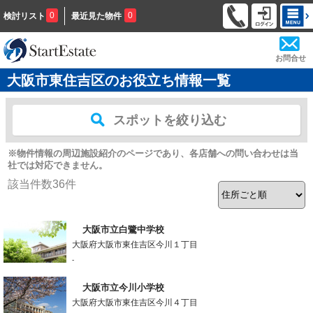
0
0
検討リスト
最近見た物件
お問合せ
大阪市東住吉区のお役立ち情報一覧
スポットを絞り込む
※物件情報の周辺施設紹介のページであり、各店舗への問い合わせは当
社では対応できません。
該当件数
36
件
大阪市立白鷺中学校
大阪府大阪市東住吉区今川１丁目
-
大阪市立今川小学校
大阪府大阪市東住吉区今川４丁目