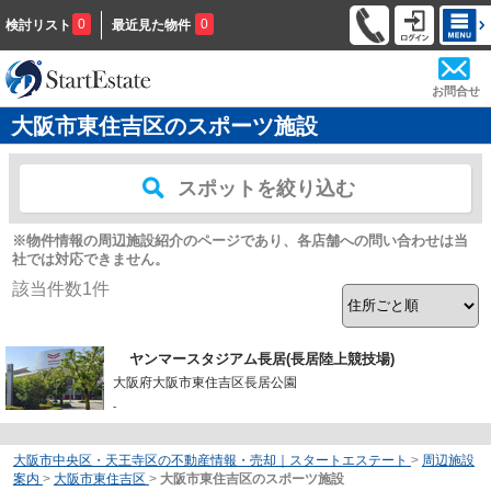
0
0
検討リスト
最近見た物件
お問合せ
大阪市東住吉区のスポーツ施設
スポットを絞り込む
※物件情報の周辺施設紹介のページであり、各店舗への問い合わせは当
社では対応できません。
該当件数
1
件
ヤンマースタジアム長居(長居陸上競技場)
大阪府大阪市東住吉区長居公園
-
大阪市中央区・天王寺区の不動産情報・売却｜スタートエステート
>
周辺施設
案内
>
大阪市東住吉区
>
大阪市東住吉区のスポーツ施設