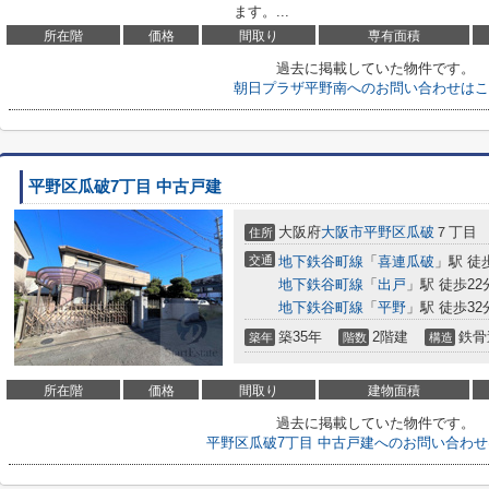
ます。...
所在階
価格
間取り
専有面積
過去に掲載していた物件です。
朝日プラザ平野南へのお問い合わせはこ
平野区瓜破7丁目 中古戸建
大阪府
大阪市平野区
瓜破
７丁目
住所
交通
地下鉄谷町線
「
喜連瓜破
」駅 徒
地下鉄谷町線
「
出戸
」駅 徒歩22
地下鉄谷町線
「
平野
」駅 徒歩32
築35年
2階建
鉄骨
築年
階数
構造
所在階
価格
間取り
建物面積
過去に掲載していた物件です。
平野区瓜破7丁目 中古戸建へのお問い合わ