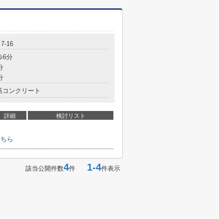
-16
歩6分
分
分
筋コンクリート
詳細
検討リスト
こちら
4
1-4
該当公開件数
件
件表示