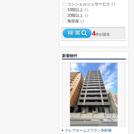
コンシェルジュサービス
(-)
10階以上
(-)
20階以上
(-)
角部屋
(-)
4
件が該当
新着物件
クレアホームズフラン本町橋