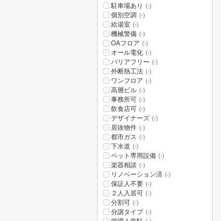
駐車場あり
(-)
個別空調
(-)
給湯室
(-)
機械警備
(-)
OAフロア
(-)
オール電化
(-)
バリアフリー
(-)
外断熱工法
(-)
ワンフロア
(-)
高層ビル
(-)
事務所可
(-)
飲食店可
(-)
デザイナーズ
(-)
居抜物件
(-)
都市ガス
(-)
下水道
(-)
ペット専用設備
(-)
楽器相談
(-)
リノベーション済
(-)
保証人不要
(-)
２人入居可
(-)
分割可
(-)
分譲タイプ
(-)