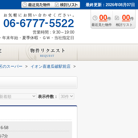
最終更新：2026年08月07日
00
00
件
件
最近見た物件
検討リスト
営業時間：9:30～19:00
・年末年始・夏季休暇・ＧＷ・当社指定日
区のスーパー
>
イオン喜連瓜破駅前店
>
表示件数：
-58
歩7分