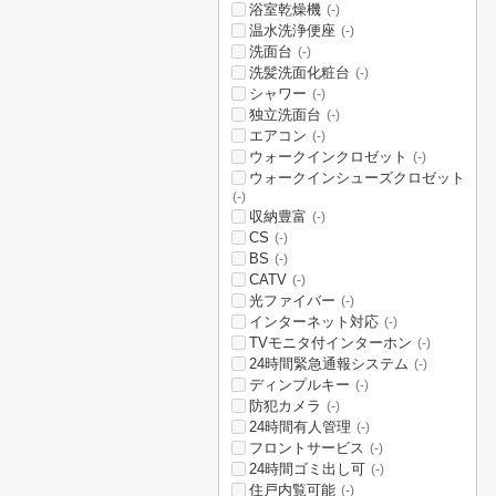
浴室乾燥機
(-)
温水洗浄便座
(-)
洗面台
(-)
洗髪洗面化粧台
(-)
シャワー
(-)
独立洗面台
(-)
エアコン
(-)
ウォークインクロゼット
(-)
ウォークインシューズクロゼット
(-)
収納豊富
(-)
CS
(-)
BS
(-)
CATV
(-)
光ファイバー
(-)
インターネット対応
(-)
TVモニタ付インターホン
(-)
24時間緊急通報システム
(-)
ディンプルキー
(-)
防犯カメラ
(-)
24時間有人管理
(-)
フロントサービス
(-)
24時間ゴミ出し可
(-)
住戸内覧可能
(-)