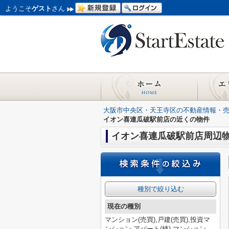
ようこそ
ゲスト
さん
大阪市中央区・天王寺区の不動産情報・
イオン喜連瓜破駅前店の近くの物件
イオン喜連瓜破駅前店周辺
種別で絞り込む
現在の種別
マンション(売買),戸建(売買),投資マ
ンション,アパート(棟),マンション