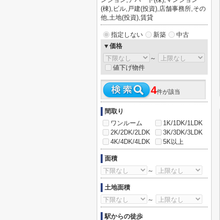
(棟),ビル,戸建(投資),店舗事務所,その
他,土地(投資),賃貸
指定しない
新築
中古
▼価格
～
値下げ物件
4
件が該当
間取り
ワンルーム
1K/1DK/1LDK
2K/2DK/2LDK
3K/3DK/3LDK
4K/4DK/4LDK
5K以上
面積
～
土地面積
～
駅からの徒歩