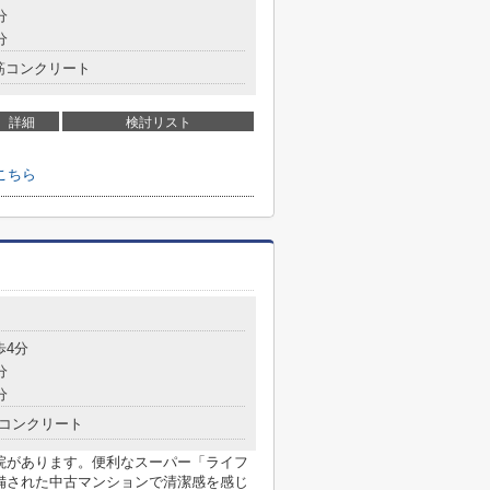
分
分
筋コンクリート
詳細
検討リスト
こちら
歩4分
分
分
コンクリート
病院があります。便利なスーパー「ライフ
整備された中古マンションで清潔感を感じ