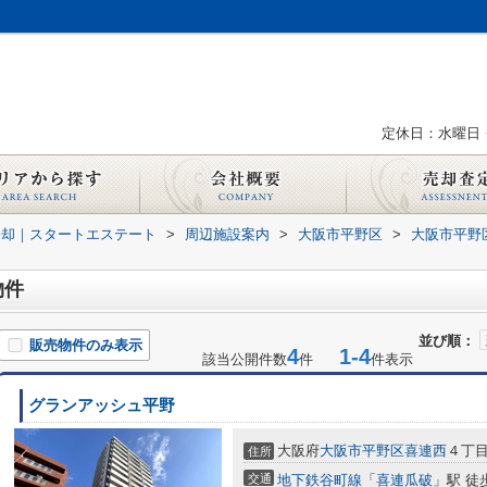
定休日：水曜日
売却｜スタートエステート
>
周辺施設案内
>
大阪市平野区
>
大阪市平野
物件
並び順：
販売物件のみ表示
4
1-4
該当公開件数
件
件表示
グランアッシュ平野
大阪府
大阪市平野区
喜連西
４丁目6
住所
交通
地下鉄谷町線
「
喜連瓜破
」駅 徒