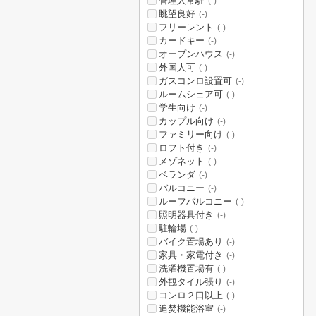
管理人常駐
(-)
眺望良好
(-)
フリーレント
(-)
カードキー
(-)
オープンハウス
(-)
外国人可
(-)
ガスコンロ設置可
(-)
ルームシェア可
(-)
学生向け
(-)
カップル向け
(-)
ファミリー向け
(-)
ロフト付き
(-)
メゾネット
(-)
ベランダ
(-)
バルコニー
(-)
ルーフバルコニー
(-)
照明器具付き
(-)
駐輪場
(-)
バイク置場あり
(-)
家具・家電付き
(-)
洗濯機置場有
(-)
外観タイル張り
(-)
コンロ２口以上
(-)
追焚機能浴室
(-)