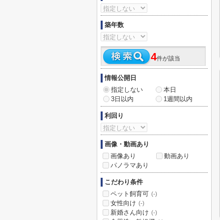
築年数
4
件が該当
情報公開日
指定しない
本日
3日以内
1週間以内
利回り
画像・動画あり
画像あり
動画あり
パノラマあり
こだわり条件
ペット飼育可
(-)
女性向け
(-)
新婚さん向け
(-)