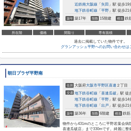
近鉄南大阪線
「
矢田
」駅 徒歩19
地下鉄谷町線
「
平野
」駅 徒歩21
築17年
15階建
鉄
築年
階数
構造
所在階
価格
間取り
専有面積
過去に掲載していた物件です。
グランアッシュ平野へのお問い合わせは
朝日プラザ平野南
大阪府
大阪市平野区
喜連
２丁目
住所
交通
地下鉄谷町線
「
喜連瓜破
」駅 徒
地下鉄谷町線
「
平野
」駅 徒歩14
地下鉄谷町線
「
出戸
」駅 徒歩21
築36年
6階建
鉄筋
築年
階数
構造
物件から431mのところに平野若葉会
喜連瓜破店」まで330mです。綺麗に