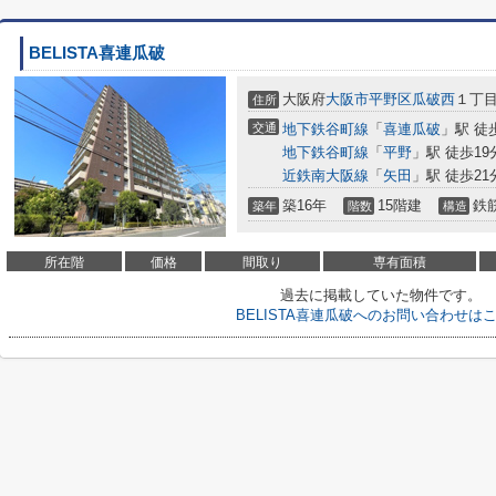
BELISTA喜連瓜破
大阪府
大阪市平野区
瓜破西
１丁目7
住所
交通
地下鉄谷町線
「
喜連瓜破
」駅 徒
地下鉄谷町線
「
平野
」駅 徒歩19
近鉄南大阪線
「
矢田
」駅 徒歩21
築16年
15階建
鉄
築年
階数
構造
所在階
価格
間取り
専有面積
過去に掲載していた物件です。
BELISTA喜連瓜破へのお問い合わせは