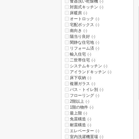
食器洗い乾燥機
(-)
対面式キッチン
(-)
床暖房
(-)
オートロック
(-)
宅配ボックス
(-)
南向き
(-)
陽当り良好
(-)
閑静な住宅地
(-)
リフォーム済
(-)
輸入住宅
(-)
二世帯住宅
(-)
システムキッチン
(-)
アイランドキッチン
(-)
床下収納
(-)
複層ガラス
(-)
バス・トイレ別
(-)
フローリング
(-)
2階以上
(-)
1階の物件
(-)
最上階
(-)
免震構造
(-)
耐震構造
(-)
エレベーター
(-)
室内洗濯機置場
(-)