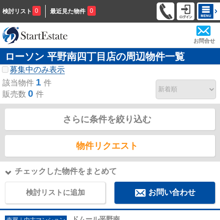
0
0
検討リスト
最近見た物件
お問合せ
ローソン 平野南四丁目店の周辺物件一覧
募集中のみ表示
1
該当物件
件
0
販売数
件
さらに条件を絞り込む
物件リクエスト
チェックした物件をまとめて
検討リストに追加
お問い合わせ
ドムール平野南
売買｜中古マンション