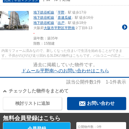
地下鉄谷町線
「
平野
」駅 徒歩17分
地下鉄谷町線
「
喜連瓜破
」駅 徒歩16分
地下鉄谷町線
「
出戸
」駅 徒歩18分
大阪府
大阪市平野区
平野南
２丁目8-13
-
築年数：築35年
階数：15階建
内装リフォーム済みなので、新しくなった住まいで生活を始めることができま
す。子供がのびのび走り回れる3LDKの物件はこちらです。バルコニーの広さは
18.56平米です。不審者の対策にも...
過去に掲載していた物件です。
ドムール平野南へのお問い合わせはこちら
該当公開件数
1
件
1-1
件表示
チェックした物件をまとめて
検討リストに追加
お問い合わせ
無料会員登録はこちら
公開物件数：
0
件
会員登録