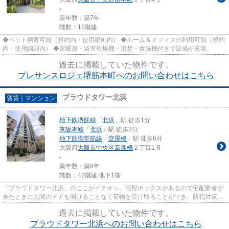
-
築年数：築7年
階数：15階建
◆ペット飼育可能（規約内・使用細則内） ◆ホーム＆オフィスの利用可能（規約
内・使用細則内） ◆床暖房・浴室乾燥機・追焚・食洗機付きで設備が充実。
過去に掲載していた物件です。
プレサンスロジェ堺筋本町へのお問い合わせはこちら
プラウドタワー北浜
賃貸｜マンション
地下鉄堺筋線
「
北浜
」駅 徒歩1分
京阪本線
「
北浜
」駅 徒歩3分
地下鉄御堂筋線
「
淀屋橋
」駅 徒歩6分
大阪府
大阪市中央区
高麗橋
２丁目1-8
-
築年数：築6年
階数：42階建 地下1階
「プラウドタワー北浜」のここがイチオシ。宅配ボックスがあるので宅配業者が
来たときに玄関のドアを開けることなく荷物を受け取ることができ、防犯対策に
もなります。二人での生活な...
過去に掲載していた物件です。
プラウドタワー北浜へのお問い合わせはこちら