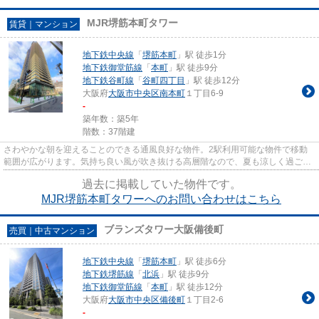
MJR堺筋本町タワー
賃貸｜マンション
地下鉄中央線
「
堺筋本町
」駅 徒歩1分
地下鉄御堂筋線
「
本町
」駅 徒歩9分
地下鉄谷町線
「
谷町四丁目
」駅 徒歩12分
大阪府
大阪市中央区
南本町
１丁目6-9
-
築年数：築5年
階数：37階建
さわやかな朝を迎えることのできる通風良好な物件。2駅利用可能な物件で移動
範囲が広がります。気持ち良い風が吹き抜ける高層階なので、夏も涼しく過ごせ
ます。防犯対策の行き届いた造...
過去に掲載していた物件です。
MJR堺筋本町タワーへのお問い合わせはこちら
ブランズタワー大阪備後町
売買｜中古マンション
地下鉄中央線
「
堺筋本町
」駅 徒歩6分
地下鉄堺筋線
「
北浜
」駅 徒歩9分
地下鉄御堂筋線
「
本町
」駅 徒歩12分
大阪府
大阪市中央区
備後町
１丁目2-6
-