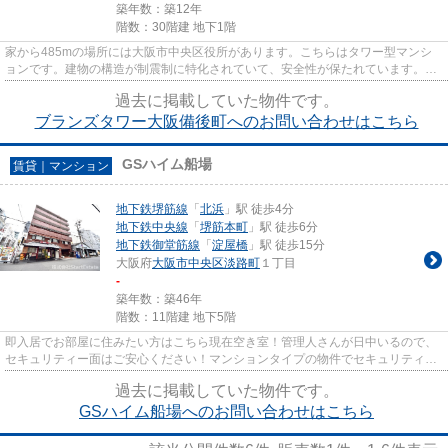
築年数：築12年
階数：30階建 地下1階
家から485mの場所には大阪市中央区役所があります。こちらはタワー型マンシ
ョンです。建物の構造が制震制に特化されていて、安全性が保たれています。中
古マンションなら周りにどのよ...
過去に掲載していた物件です。
ブランズタワー大阪備後町へのお問い合わせはこちら
GSハイム船場
賃貸｜マンション
地下鉄堺筋線
「
北浜
」駅 徒歩4分
地下鉄中央線
「
堺筋本町
」駅 徒歩6分
地下鉄御堂筋線
「
淀屋橋
」駅 徒歩15分
大阪府
大阪市中央区
淡路町
１丁目
-
築年数：築46年
階数：11階建 地下5階
即入居でお部屋に住みたい方はこちら現在空き室！管理人さんが日中いるので、
セキュリティー面はご安心ください！マンションタイプの物件でセキュリティ面
も充実しています！自然な温...
過去に掲載していた物件です。
GSハイム船場へのお問い合わせはこちら