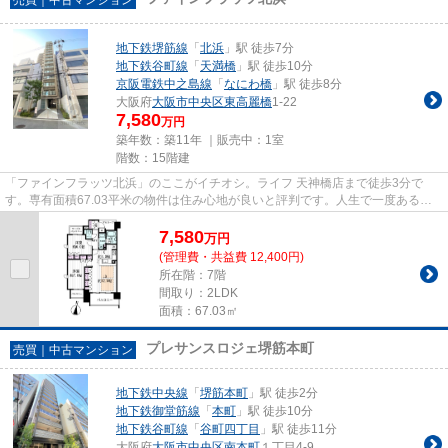
地下鉄堺筋線
「
北浜
」駅 徒歩7分
地下鉄谷町線
「
天満橋
」駅 徒歩10分
京阪電鉄中之島線
「
なにわ橋
」駅 徒歩8分
大阪府
大阪市中央区
東高麗橋
1-22
7,580
万円
築年数：築11年 ｜販売中：
1室
階数：15階建
「ファインフラッツ北浜」のここがイチオシ。ライフ 天神橋店まで徒歩3分で
す。専有面積67.03平米の物件は住み心地が良いと評判です。人生で一度あるか
ないかの不動産購入で、失敗なん...
7,580
万
円
(管理費・共益費 12,400円)
所在階：7階
間取り：2LDK
面積：67.03㎡
プレサンスロジェ堺筋本町
売買｜中古マンション
地下鉄中央線
「
堺筋本町
」駅 徒歩2分
地下鉄御堂筋線
「
本町
」駅 徒歩10分
地下鉄谷町線
「
谷町四丁目
」駅 徒歩11分
大阪府
大阪市中央区
南本町
１丁目4-9