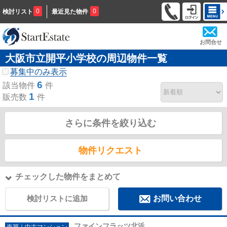
0
0
検討リスト
最近見た物件
お問合せ
大阪市立開平小学校の周辺物件一覧
募集中のみ表示
6
該当物件
件
1
販売数
件
さらに条件を絞り込む
物件リクエスト
チェックした物件をまとめて
検討リストに追加
お問い合わせ
ファインフラッツ北浜
売買｜中古マンション