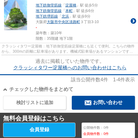
地下鉄御堂筋線
「
淀屋橋
」駅 徒歩5分
地下鉄御堂筋線
「
本町
」駅 徒歩6分
地下鉄堺筋線
「
北浜
」駅 徒歩9分
大阪府
大阪市中央区
淡路町
３丁目3-10
-
築年数：築10年
階数：35階建 地下1階
クラッシィタワー淀屋橋：地下鉄御堂筋線淀屋橋にも近くて便利。こちらの物件
から、300mの距離に駐車場があります。機械式駐車場があるマンションです。
地上35階建ての物件でございま...
過去に掲載していた物件です。
クラッシィタワー淀屋橋へのお問い合わせはこちら
該当公開件数
4
件
1-4
件表示
チェックした物件をまとめて
検討リストに追加
お問い合わせ
無料会員登録はこちら
公開物件数：
0
件
会員登録
会員物件数：
0
件