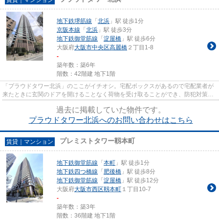
地下鉄堺筋線
「
北浜
」駅 徒歩1分
京阪本線
「
北浜
」駅 徒歩3分
地下鉄御堂筋線
「
淀屋橋
」駅 徒歩6分
大阪府
大阪市中央区
高麗橋
２丁目1-8
-
築年数：築6年
階数：42階建 地下1階
「プラウドタワー北浜」のここがイチオシ。宅配ボックスがあるので宅配業者が
来たときに玄関のドアを開けることなく荷物を受け取ることができ、防犯対策に
もなります。二人での生活な...
過去に掲載していた物件です。
プラウドタワー北浜へのお問い合わせはこちら
プレミストタワー靱本町
賃貸｜マンション
地下鉄御堂筋線
「
本町
」駅 徒歩1分
地下鉄四つ橋線
「
肥後橋
」駅 徒歩8分
地下鉄御堂筋線
「
淀屋橋
」駅 徒歩12分
大阪府
大阪市西区
靱本町
１丁目10-7
-
築年数：築3年
階数：36階建 地下1階