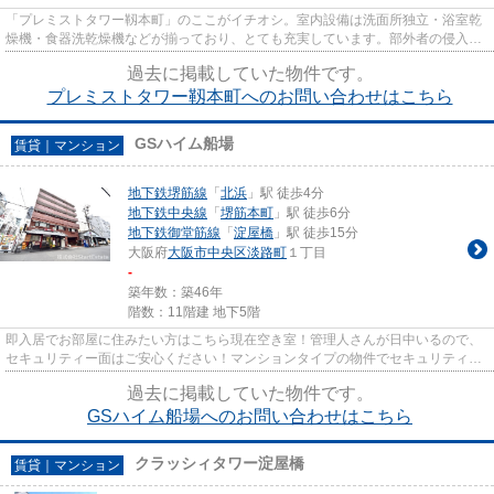
「プレミストタワー靱本町」のここがイチオシ。室内設備は洗面所独立・浴室乾
燥機・食器洗乾燥機などが揃っており、とても充実しています。部外者の侵入を
抑止するオートロック機能で...
過去に掲載していた物件です。
プレミストタワー靱本町へのお問い合わせはこちら
GSハイム船場
賃貸｜マンション
地下鉄堺筋線
「
北浜
」駅 徒歩4分
地下鉄中央線
「
堺筋本町
」駅 徒歩6分
地下鉄御堂筋線
「
淀屋橋
」駅 徒歩15分
大阪府
大阪市中央区
淡路町
１丁目
-
築年数：築46年
階数：11階建 地下5階
即入居でお部屋に住みたい方はこちら現在空き室！管理人さんが日中いるので、
セキュリティー面はご安心ください！マンションタイプの物件でセキュリティ面
も充実しています！自然な温...
過去に掲載していた物件です。
GSハイム船場へのお問い合わせはこちら
クラッシィタワー淀屋橋
賃貸｜マンション