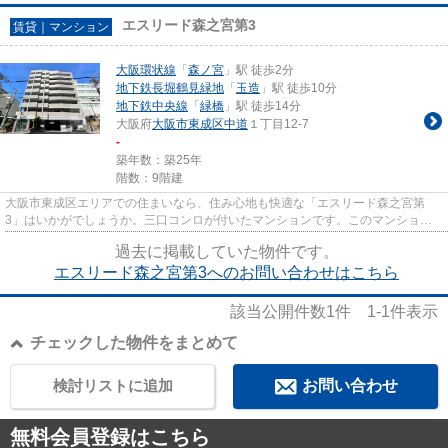
エスリード森之宮第3
賃貸｜マンション
大阪環状線
「
森ノ宮
」駅 徒歩2分
地下鉄長堀鶴見緑地
「
玉造
」駅 徒歩10分
地下鉄中央線
「
緑橋
」駅 徒歩14分
大阪府
大阪市東成区
中道
１丁目12-7
-
築年数：築25年
階数：9階建
大阪市東成区エリアでの住まいなら、住み心地も快適な「エスリード森之宮第
3」はいかがでしょうか。三口コンロが付いたマンションです。このマンション
は、あって嬉しいCATV対応のマン...
過去に掲載していた物件です。
エスリード森之宮第3へのお問い合わせはこちら
該当公開件数
1
件
1-1
件表示
チェックした物件をまとめて
検討リストに追加
お問い合わせ
無料会員登録はこちら