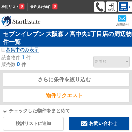
0
0
検討リスト
最近見た物件
お問合せ
セブンイレブン 大阪森ノ宮中央1丁目店の周辺物
件一覧
募集中のみ表示
1
該当物件
件
0
販売数
件
さらに条件を絞り込む
物件リクエスト
チェックした物件をまとめて
検討リストに追加
お問い合わせ