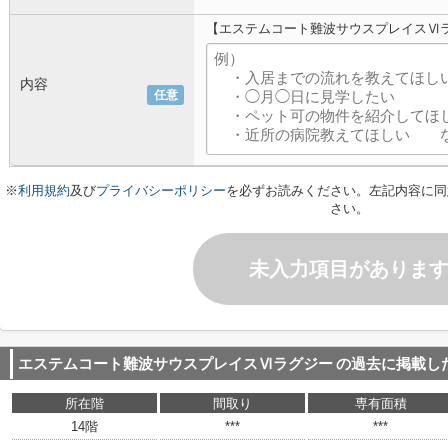
【エステムコート難波サウスプレイスⅥ
内容
任意
※
利用規約
及び
プライバシーポリシー
を必ずお読みください。左記内容に同
さい。
未入力項目がありま
エステムコート難波サウスプレイスⅥラグジー
の過去に掲載し
所在階
間取り
専有面積
14階
***
***