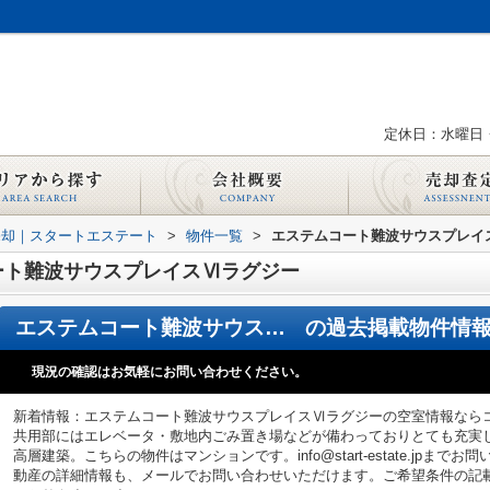
定休日：水曜日
売却｜スタートエステート
>
物件一覧
>
エステムコート難波サウスプレイ
ート難波サウスプレイスⅥラグジー
エステムコート難波サウスプレイスⅥラグジー
の過去掲載物件情
現況の確認はお気軽にお問い合わせください。
新着情報：エステムコート難波サウスプレイスⅥラグジーの空室情報ならコ
共用部にはエレベータ・敷地内ごみ置き場などが備わっておりとても充実し
高層建築。こちらの物件はマンションです。info@start-estate.jp
動産の詳細情報も、メールでお問い合わせいただけます。ご希望条件の記