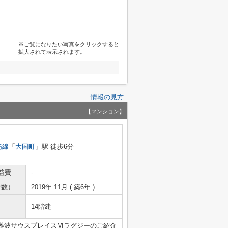
※ご覧になりたい写真をクリックすると
拡大されて表示されます。
情報の見方
【マンション】
筋線
「
大国町
」駅 徒歩6分
益費
-
年数）
2019年 11月 ( 築6年 )
14階建
難波サウスプレイスⅥラグジーのご紹介