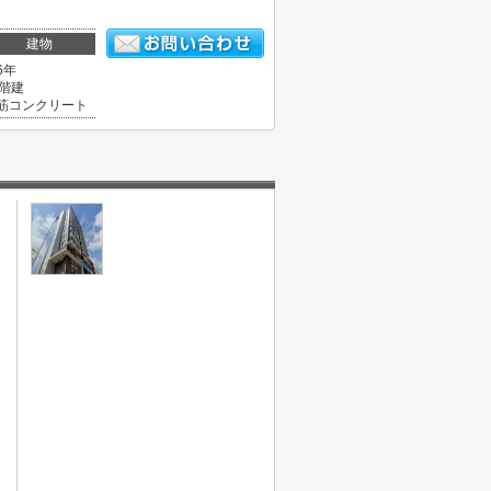
建物
6年
4階建
筋コンクリート