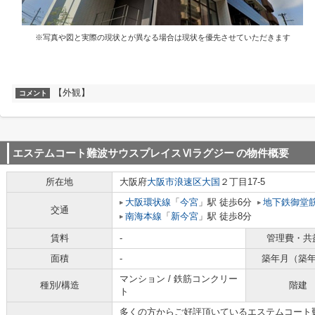
※写真や図と実際の現状とが異なる場合は現状を優先させていただきます
【外観】
コメント
エステムコート難波サウスプレイスⅥラグジー
の物件概要
所在地
大阪府
大阪市浪速区
大国
２丁目17-5
大阪環状線
「
今宮
」駅 徒歩6分
地下鉄御堂
交通
南海本線
「
新今宮
」駅 徒歩8分
賃料
-
管理費・共
面積
-
築年月（築
マンション / 鉄筋コンクリー
種別/構造
階建
ト
多くの方からご好評頂いているエステムコート