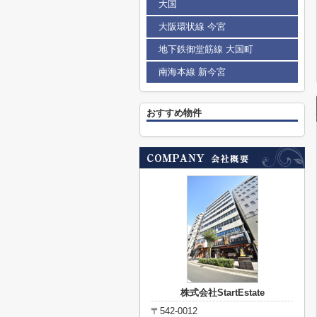
大国
大阪環状線 今宮
地下鉄御堂筋線 大国町
南海本線 新今宮
おすすめ物件
株式会社StartEstate
〒542-0012