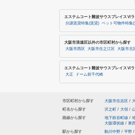
エステムコート難波サウスプレイスⅥラ
分譲賃貸特集(賃貸)
ペット可物件特集(
大阪市浪速区以外の市区町村から探す
大阪市西区
大阪市住之江区
大阪市北
エステムコート難波サウスプレイスⅥラ
大正
ドーム前千代崎
市区町村から探す
大阪市住吉区
/
町名から探す
沢之町
/
大領
/
路線から探す
地下鉄谷町線
/
大阪環状線
/
東
駅から探す
駒川中野
/
平野
/