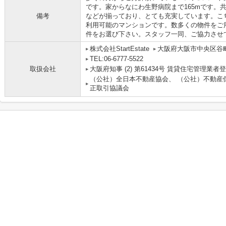
です。家からなにわ生野病院まで165mです。
備考
などが揃っており、とても充実しています。こ
利用可能のマンションです。数多くの物件をご
件をお選び下さい。スタッフ一同、ご協力させ
株式会社StartEstate
大阪府大阪市中央区谷町９
TEL:06-6777-5522
取扱会社
大阪府知事 (2) 第61434号 賃貸住宅管理業者
（公社）全日本不動産協会、 （公社）不動産
正取引協議会