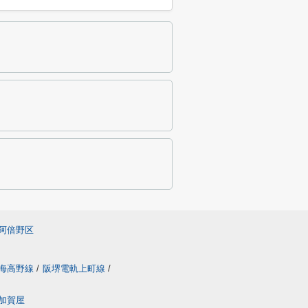
阿倍野区
海高野線
/
阪堺電軌上町線
/
加賀屋