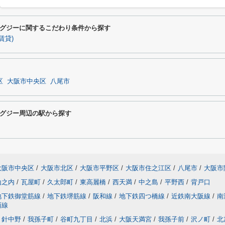
グジーに関するこだわり条件から探す
賃貸)
区
大阪市中央区
八尾市
グジー周辺の駅から探す
大阪市中央区
/
大阪市北区
/
大阪市平野区
/
大阪市住之江区
/
八尾市
/
大阪市
山之内
/
瓦屋町
/
久太郎町
/
東高麗橋
/
西天満
/
中之島
/
平野西
/
背戸口
地下鉄御堂筋線
/
地下鉄堺筋線
/
阪和線
/
地下鉄四つ橋線
/
近鉄南大阪線
/
南
西線
針中野
/
我孫子町
/
谷町九丁目
/
北浜
/
大阪天満宮
/
我孫子前
/
沢ノ町
/
北