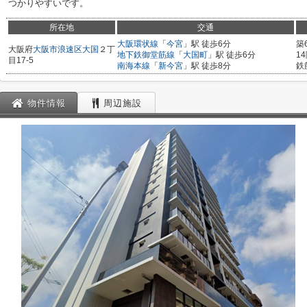
つかりやすいです。
所在地
交通
大阪環状線
「
今宮
」駅 徒歩6分
築
大阪府
大阪市浪速区
大国
２丁
地下鉄御堂筋線
「
大国町
」駅 徒歩6分
1
目17-5
南海本線
「
新今宮
」駅 徒歩8分
鉄
物件情報
周辺施設