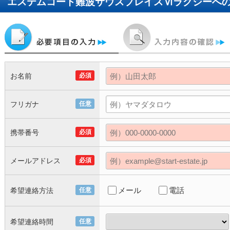
エステムコート難波サウスプレイスⅥラグジー
へ
お名前
必須
フリガナ
任意
携帯番号
必須
メールアドレス
必須
メール
電話
希望連絡方法
任意
希望連絡時間
任意