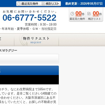
最終更新：2026年08月07日
00
00
件
件
最近見た物件
検討リスト
営業時間：9:30～19:00
・年末年始・夏季休暇・ＧＷ・当社指定日
スⅥラグジー
報
チラ。なにわ生野病院まで165mです。
ています。是非ご覧ください14階建ての
までお問い合わせください。大阪市浪速区にある不
載をしていただくと、お探しの不動産が見