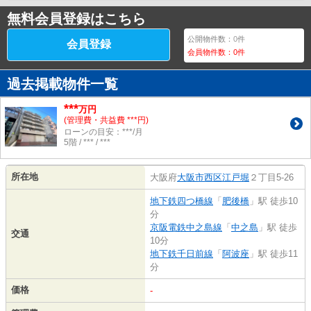
無料会員登録はこちら
公開物件数：
0
件
会員登録
会員物件数：
0
件
過去掲載物件一覧
***
万円
(管理費・共益費 ***円)
ローンの目安：***/月
5階 / *** / ***
所在地
大阪府
大阪市西区
江戸堀
２丁目5-26
地下鉄四つ橋線
「
肥後橋
」駅 徒歩10
分
京阪電鉄中之島線
「
中之島
」駅 徒歩
交通
10分
地下鉄千日前線
「
阿波座
」駅 徒歩11
分
価格
-