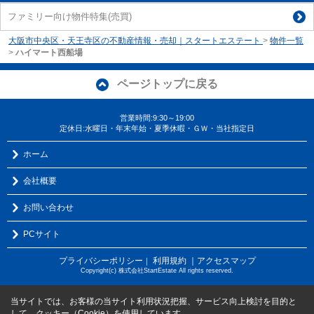
ファミリー向け物件特集(売買)
大阪市中央区・天王寺区の不動産情報・売却｜スタートエステート
>
物件一覧
>
ハイマート西船場
ページトップに戻る
営業時間:9:30～19:00
定休日:水曜日・年末年始・夏季休暇・ＧＷ・当社指定日
ホーム
会社概要
お問い合わせ
PCサイト
プライバシーポリシー
利用規約
｜アクセスマップ
｜
Copyright(c) 株式会社StartEstate All rights reserved.
当サイトでは、お客様の当サイト利用状況把握、サービス向上検討を目的と
して、クッキー（Cookie）を使用しています。