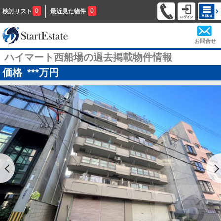
0
0
検討リスト
最近見た物件
お問合せ
ハイマート西船場の過去掲載物件情報
価格
***
万円