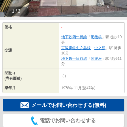
1 / 3
価格
-
地下鉄四つ橋線
「
肥後橋
」駅 徒歩10
分
京阪電鉄中之島線
「
中之島
」駅 徒歩
交通
10分
地下鉄千日前線
「
阿波座
」駅 徒歩11
分
間取り
-(-)
(専有面積)
築年月
1978年 11月(築47年)
メールでお問い合わせする(無料)
電話でお問い合わせする