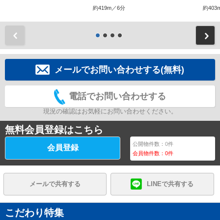
約419m／6分
約403
前
メールでお問い合わせする(無料)
電話でお問い合わせする
現況の確認はお気軽にお問い合わせください。
無料会員登録はこちら
公開物件数：
0
件
会員登録
会員物件数：
0
件
メールで共有する
LINEで共有する
こだわり特集