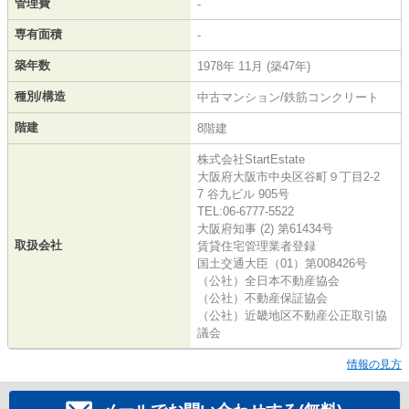
管理費
-
専有面積
-
築年数
1978年 11月 (築47年)
種別/構造
中古マンション/鉄筋コンクリート
階建
8階建
株式会社StartEstate
大阪府大阪市中央区谷町９丁目2-2
7 谷九ビル 905号
TEL:06-6777-5522
大阪府知事 (2) 第61434号
取扱会社
賃貸住宅管理業者登録
国土交通大臣（01）第008426号
（公社）全日本不動産協会
（公社）不動産保証協会
（公社）近畿地区不動産公正取引協
議会
情報の見方