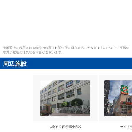
※地図上に表示される物件の位置は付近住所に所在することを表すものであり、実際の
物件所在地とは異なる場合がございます。
周辺施設
大阪市立西船場小学校
ライフ