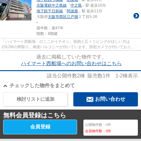
京阪電鉄中之島線
「
中之島
」駅 徒歩10分
地下鉄千日前線
「
阿波座
」駅 徒歩11分
大阪府
大阪市西区
江戸堀
２丁目5-26
-
築年数：築47年
階数：8階建
「ハイマート西船場」のここがイチオシ。収納と広々リビングがほしい方は
2SLDKの間取り。南面バルコニーが付いています。防犯カメラが付いており、安
全面も配慮されています。大阪市西...
過去に掲載していた物件です。
ハイマート西船場へのお問い合わせはこちら
該当公開件数
2
棟 販売数
1
件
1-2
棟表示
チェックした物件をまとめて
検討リストに追加
お問い合わせ
無料会員登録はこちら
公開物件数：
0
件
会員登録
会員物件数：
0
件