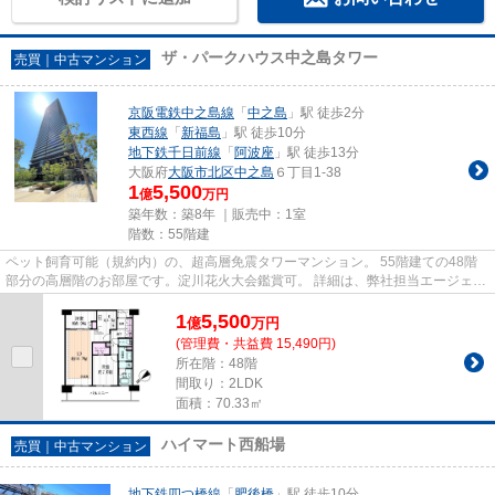
ザ・パークハウス中之島タワー
売買｜中古マンション
京阪電鉄中之島線
「
中之島
」駅 徒歩2分
東西線
「
新福島
」駅 徒歩10分
地下鉄千日前線
「
阿波座
」駅 徒歩13分
大阪府
大阪市北区
中之島
６丁目1-38
1
5,500
億
万円
築年数：築8年 ｜販売中：
1室
階数：55階建
ペット飼育可能（規約内）の、超高層免震タワーマンション。 55階建ての48階
部分の高層階のお部屋です。淀川花火大会鑑賞可。 詳細は、弊社担当エージェン
トまでお気軽にご相談下さい...
1
5,500
億
万
円
(管理費・共益費 15,490円)
所在階：48階
間取り：2LDK
面積：70.33㎡
ハイマート西船場
売買｜中古マンション
地下鉄四つ橋線
「
肥後橋
」駅 徒歩10分