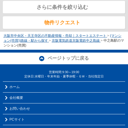
さらに条件を絞り込む
物件リクエスト
大阪市中央区・天王寺区の不動産情報・売却｜スタートエステート
>
(マンシ
ョン(売買))路線・駅から探す
>
京阪電気鉄道京阪電鉄中之島線
>
中之島駅のマ
ンション(売買)
ページトップに戻る
営業時間:9:30～19:00
定休日:水曜日・年末年始・夏季休暇・ＧＷ・当社指定日
ホーム
会社概要
お問い合わせ
PCサイト