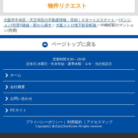
物件リクエスト
大阪市中央区・天王寺区の不動産情報・売却｜スタートエステート
>
(マンシ
ョン(売買))路線・駅から探す
>
大阪メトロ地下鉄谷町線
>
中崎町駅のマンショ
ン(売買)
ページトップに戻る
営業時間:9:30～19:00
定休日:水曜日・年末年始・夏季休暇・ＧＷ・当社指定日
ホーム
会社概要
お問い合わせ
PCサイト
プライバシーポリシー
利用規約
｜アクセスマップ
｜
Copyright(c) 株式会社StartEstate All rights reserved.