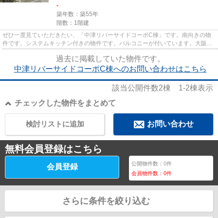
-
築年数：築55年
階数：1階建
ぜひ一度見ていただきたい、「中津リバーサイドコーポC棟」です。南向きの物
件です。システムキッチン付きの物件です。バルコニーが付いています。大阪市
北区にある地下鉄御堂筋線中津...
過去に掲載していた物件です。
中津リバーサイドコーポC棟へのお問い合わせはこちら
該当公開件数
2
棟
1-2
棟表示
チェックした物件をまとめて
検討リストに追加
お問い合わせ
無料会員登録はこちら
公開物件数：
0
件
会員登録
会員物件数：
0
件
さらに条件を絞り込む