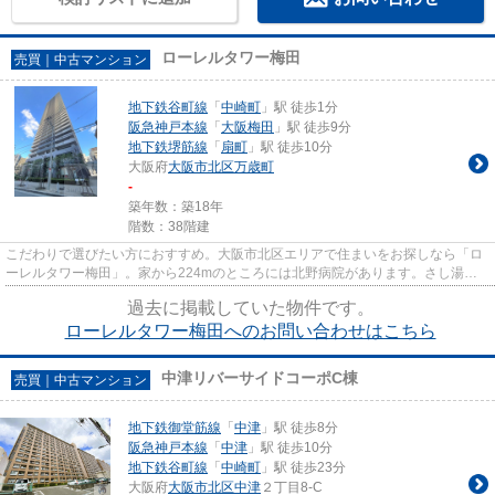
ローレルタワー梅田
売買｜中古マンション
地下鉄谷町線
「
中崎町
」駅 徒歩1分
阪急神戸本線
「
大阪梅田
」駅 徒歩9分
地下鉄堺筋線
「
扇町
」駅 徒歩10分
大阪府
大阪市北区
万歳町
-
築年数：築18年
階数：38階建
こだわりで選びたい方におすすめ。大阪市北区エリアで住まいをお探しなら「ロ
ーレルタワー梅田」。家から224mのところには北野病院があります。さし湯を
せずに沸かし直すことができる...
過去に掲載していた物件です。
ローレルタワー梅田へのお問い合わせはこちら
中津リバーサイドコーポC棟
売買｜中古マンション
地下鉄御堂筋線
「
中津
」駅 徒歩8分
阪急神戸本線
「
中津
」駅 徒歩10分
地下鉄谷町線
「
中崎町
」駅 徒歩23分
大阪府
大阪市北区
中津
２丁目8-C