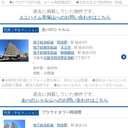
す。 ◆1フロアー2戸の為、オール角部屋設計。 ◆住吉大社まで約450m（約徒歩
6分）です。
過去に掲載していた物件です。
ユニハイム帝塚山へのお問い合わせはこちら
あべのシャルム
売買｜中古マンション
地下鉄谷町線
「
阿倍野
」駅 徒歩4分
地下鉄御堂筋線
「
天王寺
」駅 徒歩10分
地下鉄御堂筋線
「
動物園前
」駅 徒歩14分
大阪府
大阪市阿倍野区
旭町
３丁目2-5
-
築年数：築26年
階数：14階建
◆令和3年3月頃にリフォーム歴が有り、きれいなお部屋。 ◆南向きバルコニーの
お部屋で通風・陽当り良好です。 ◆あべのハルカス・あべのキューズモールが徒
歩圏内です。
過去に掲載していた物件です。
あべのシャルムへのお問い合わせはこちら
プラウドタワー阿倍野
売買｜中古マンション
地下鉄谷町線
「
阿倍野
」駅 徒歩1分