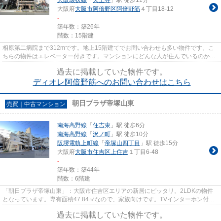
大阪府
大阪市阿倍野区
阿倍野筋
４丁目18-12
-
築年数：築26年
階数：15階建
相原第二病院まで312mです。地上15階建てでお問い合わせも多い物件です。こ
ちらの物件はエレベーター付きです。マンションにどんな人が住んでいるのかも
中古マンションなら事前に知れ...
過去に掲載していた物件です。
ディオレ阿倍野筋へのお問い合わせはこちら
朝日プラザ帝塚山東
売買｜中古マンション
南海高野線
「
住吉東
」駅 徒歩6分
南海高野線
「
沢ノ町
」駅 徒歩10分
阪堺電軌上町線
「
帝塚山四丁目
」駅 徒歩15分
大阪府
大阪市住吉区
上住吉
１丁目6-48
-
築年数：築44年
階数：6階建
「朝日プラザ帝塚山東」：大阪市住吉区エリアの新居にピッタリ。2LDKの物件
となっています。専有面積47.84㎡なので、家族向けです。TVインターホン付き
でお子様のお留守番も安心です。...
過去に掲載していた物件です。