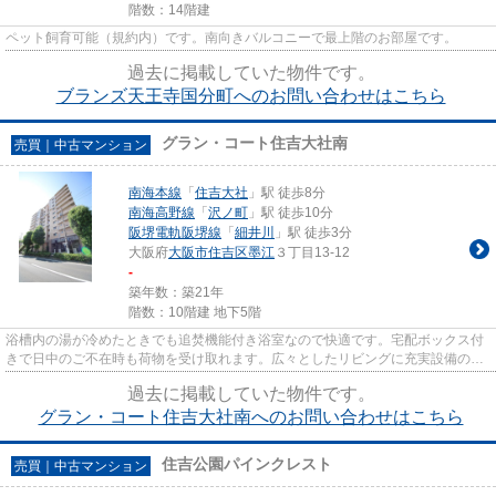
階数：14階建
ペット飼育可能（規約内）です。南向きバルコニーで最上階のお部屋です。
過去に掲載していた物件です。
ブランズ天王寺国分町へのお問い合わせはこちら
グラン・コート住吉大社南
売買｜中古マンション
南海本線
「
住吉大社
」駅 徒歩8分
南海高野線
「
沢ノ町
」駅 徒歩10分
阪堺電軌阪堺線
「
細井川
」駅 徒歩3分
大阪府
大阪市住吉区
墨江
３丁目13-12
-
築年数：築21年
階数：10階建 地下5階
浴槽内の湯が冷めたときでも追焚機能付き浴室なので快適です。宅配ボックス付
きで日中のご不在時も荷物を受け取れます。広々としたリビングに充実設備のキ
ッチンを備えた3LDK。専有面...
過去に掲載していた物件です。
グラン・コート住吉大社南へのお問い合わせはこちら
住吉公園パインクレスト
売買｜中古マンション