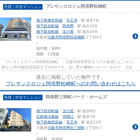
プレサンスロジェ阿倍野松崎町
売買｜中古マンション
地下鉄御堂筋線
「
天王寺
」駅 徒歩7分
地下鉄谷町線
「
阿倍野
」駅 徒歩10分
地下鉄谷町線
「
文の里
」駅 徒歩10分
大阪府
大阪市阿倍野区
松崎町
２丁目6-2
-
築年数：築8年
階数：11階建
「プレサンスロジェ阿倍野松崎町」：大阪市阿倍野区エリアの新居にピッタリ。
家からJR大阪鉄道病院まで325mです。追い焚き機能がついているので、入浴時
間を気にする必要がないのが嬉...
過去に掲載していた物件です。
プレサンスロジェ阿倍野松崎町へのお問い合わせはこちら
阿倍野三明町パーク・ホームズ
売買｜中古マンション
地下鉄谷町線
「
文の里
」駅 徒歩8分
近鉄南大阪線
「
河堀口
」駅 徒歩7分
地下鉄御堂筋線
「
天王寺
」駅 徒歩12分
大阪府
大阪市阿倍野区
三明町
２丁目6-7
-
築年数：築38年