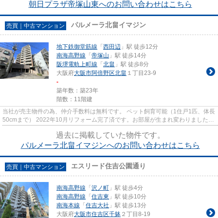
朝日プラザ帝塚山東へのお問い合わせはこちら
パルメーラ北畠イマジン
売買｜中古マンション
地下鉄御堂筋線
「
西田辺
」駅 徒歩12分
南海高野線
「
帝塚山
」駅 徒歩14分
阪堺電軌上町線
「
北畠
」駅 徒歩8分
大阪府
大阪市阿倍野区
北畠
１丁目23-9
-
築年数：築23年
階数：11階建
当社が売主物件の為、仲介手数料は無料です。 ペット飼育可能（1住戸1匹、体長
50cmまで） 2022年10月リフォーム完了済です。お部屋が生まれ変わりました。
2SLDK（3LDKとしても利用可...
過去に掲載していた物件です。
パルメーラ北畠イマジンへのお問い合わせはこちら
エスリード住吉公園通り
売買｜中古マンション
南海高野線
「
沢ノ町
」駅 徒歩4分
南海高野線
「
住吉東
」駅 徒歩10分
南海本線
「
住吉大社
」駅 徒歩13分
大阪府
大阪市住吉区
千躰
２丁目8-19