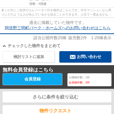
階数：6階建
多くの方にご好評のエレベーター付き物件はこちらです。中古マンションなら周
りにどのような人が住んでいるかも知ることができます。人生で一度あるかない
かの不動産購入で、失敗なん...
過去に掲載していた物件です。
阿倍野三明町パーク・ホームズへのお問い合わせはこちら
該当公開件数
20
棟 販売数
2
件
1-20
棟表示
チェックした物件をまとめて
検討リストに追加
お問い合わせ
無料会員登録はこちら
公開物件数：
0
件
会員登録
会員物件数：
0
件
さらに条件を絞り込む
物件リクエスト