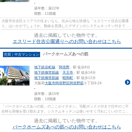
-
築年数：築22年
階数：11階建
大阪市住吉区エリアでの住まいなら、住み心地も快適な「エスリード住吉公園通
り」はいかがでしょうか。動線を意識したデザインのシステムキッチン付きで作
業能率が上がります。宅配ボ...
過去に掲載していた物件です。
エスリード住吉公園通りへのお問い合わせはこちら
パークホームズあべの筋
売買｜中古マンション
地下鉄谷町線
「
阿倍野
」駅 徒歩6分
地下鉄御堂筋線
「
天王寺
」駅 徒歩14分
地下鉄御堂筋線
「
昭和町
」駅 徒歩11分
大阪府
大阪市阿倍野区
阿倍野筋
５丁目9-24
-
築年数：築15年
階数：10階建
「パークホームズあべの筋」のここがイチオシ。宅配ボックス付きで日中のご不
在時も荷物を受け取れます。システムキッチンは使いやすく汚れにくいのでご好
評です。オートロック付きな...
過去に掲載していた物件です。
パークホームズあべの筋へのお問い合わせはこちら