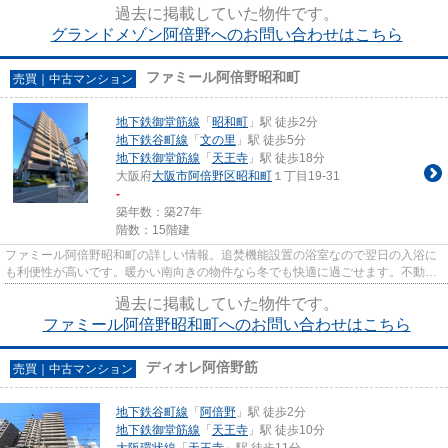
過去に掲載していた物件です。
グランドメゾン阿倍野へのお問い合わせはこちら
ファミール阿倍野昭和町
売買｜中古マンション
地下鉄御堂筋線
「
昭和町
」駅 徒歩2分
地下鉄谷町線
「
文の里
」駅 徒歩5分
地下鉄御堂筋線
「
天王寺
」駅 徒歩18分
大阪府
大阪市阿倍野区
昭和町
１丁目19-31
-
築年数：築27年
階数：15階建
ファミール阿倍野昭和町の詳しい情報。追焚機能設置の浴室なので翌日の入浴に
も利便性が高いです。暖かい南向きの物件なら冬でも快適に過ごせます。不動産
のことで確認したいことがあ...
過去に掲載していた物件です。
ファミール阿倍野昭和町へのお問い合わせはこちら
ディオレ阿倍野筋
売買｜中古マンション
地下鉄谷町線
「
阿倍野
」駅 徒歩2分
地下鉄御堂筋線
「
天王寺
」駅 徒歩10分
大阪環状線
「
天王寺
」駅 徒歩11分