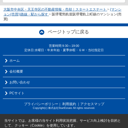
大阪市中央区・天王寺区の不動産情報・売却｜スタートエステート
>
(マンシ
ョン(売買))路線・駅から探す
>
阪堺電気軌道阪堺電軌上町線のマンション(売
買)
ページトップに戻る
営業時間:9:30～19:00
定休日:水曜日・年末年始・夏季休暇・ＧＷ・当社指定日
ホーム
会社概要
お問い合わせ
PCサイト
プライバシーポリシー
利用規約
｜アクセスマップ
｜
Copyright(c) 株式会社StartEstate All rights reserved.
当サイトでは、お客様の当サイト利用状況把握、サービス向上検討を目的と
して、クッキー（Cookie）を使用しています。