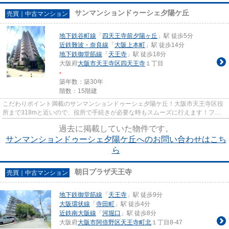
サンマンションドゥーシェ夕陽ケ丘
売買｜中古マンション
地下鉄谷町線
「
四天王寺前夕陽ヶ丘
」駅 徒歩5分
近鉄難波・奈良線
「
大阪上本町
」駅 徒歩14分
地下鉄御堂筋線
「
天王寺
」駅 徒歩18分
大阪府
大阪市天王寺区
四天王寺
１丁目
-
築年数：築30年
階数：15階建
こだわりポイント満載のサンマンションドゥーシェ夕陽ケ丘！大阪市天王寺区役
所まで318mと近いので、役所で手続きが必要な時もスムーズに行えます！ファ
ミリーマート 四天王寺夕陽ヶ丘...
過去に掲載していた物件です。
サンマンションドゥーシェ夕陽ケ丘へのお問い合わせはこち
ら
朝日プラザ天王寺
売買｜中古マンション
地下鉄御堂筋線
「
天王寺
」駅 徒歩9分
大阪環状線
「
寺田町
」駅 徒歩4分
近鉄南大阪線
「
河堀口
」駅 徒歩8分
大阪府
大阪市阿倍野区
天王寺町北
１丁目8-47