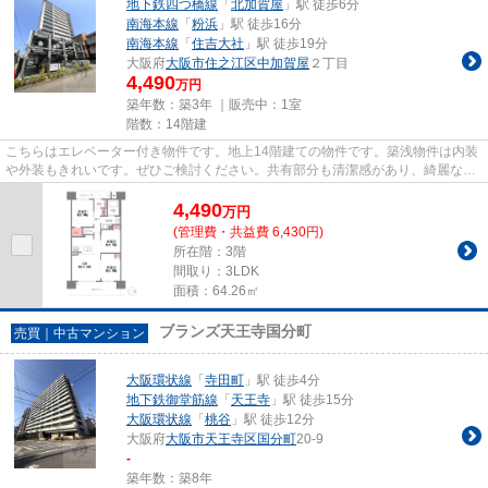
地下鉄四つ橋線
「
北加賀屋
」駅 徒歩6分
南海本線
「
粉浜
」駅 徒歩16分
南海本線
「
住吉大社
」駅 徒歩19分
大阪府
大阪市住之江区
中加賀屋
２丁目
4,490
万円
築年数：築3年 ｜販売中：
1室
階数：14階建
こちらはエレベーター付き物件です。地上14階建ての物件です。築浅物件は内装
や外装もきれいです。ぜひご検討ください。共有部分も清潔感があり、綺麗な中
古マンションです。不動産の...
4,490
万
円
(管理費・共益費 6,430円)
所在階：3階
間取り：3LDK
面積：64.26㎡
ブランズ天王寺国分町
売買｜中古マンション
大阪環状線
「
寺田町
」駅 徒歩4分
地下鉄御堂筋線
「
天王寺
」駅 徒歩15分
大阪環状線
「
桃谷
」駅 徒歩12分
大阪府
大阪市天王寺区
国分町
20-9
-
築年数：築8年