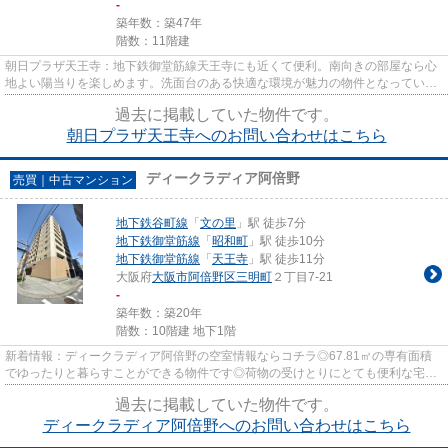
-
築年数：築47年
階数：11階建
朝日プラザ天王寺：地下鉄御堂筋線天王寺にも近くて便利。南向きの部屋なら心
地よい陽当りを楽しめます。洗面台のある快適な環境が魅力の物件となっていま
す。広さとゆとりのある1DKの...
過去に掲載していた物件です。
朝日プラザ天王寺へのお問い合わせはこちら
ディークラディア阿倍野
売買｜中古マンション
地下鉄谷町線
「
文の里
」駅 徒歩7分
地下鉄御堂筋線
「
昭和町
」駅 徒歩10分
地下鉄御堂筋線
「
天王寺
」駅 徒歩11分
大阪府
大阪市阿倍野区
三明町
２丁目7-21
-
築年数：築20年
階数：10階建 地下1階
新着情報：ディークラディア阿倍野の空室情報ならコチラ◎67.81㎡の専有面積
でゆったりと暮らすことができる物件です◎荷物の受けとりにとても便利な宅配
ボックス付き物件です◎大阪市阿...
過去に掲載していた物件です。
ディークラディア阿倍野へのお問い合わせはこちら