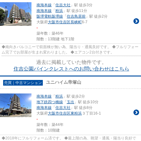
南海本線
「
住吉大社
」駅 徒歩3分
南海本線
「
粉浜
」駅 徒歩11分
阪堺電軌阪堺線
「
住吉鳥居前
」駅 徒歩2分
大阪府
大阪市住吉区
長峡町
6-7
-
築年数：築46年
階数：13階建 地下1階
◆南向きバルコニーで前面棟が無い為、陽当り・通風良好です。 ◆フルリフォー
ム完了でお部屋が生まれ変わりました。 ◆エアコン2台付きです。
過去に掲載していた物件です。
住吉公園パインクレストへのお問い合わせはこちら
ユニハイム帝塚山
売買｜中古マンション
南海本線
「
粉浜
」駅 徒歩2分
地下鉄四つ橋線
「
玉出
」駅 徒歩10分
南海本線
「
住吉大社
」駅 徒歩8分
大阪府
大阪市住吉区
東粉浜
３丁目16-1
-
築年数：築44年
階数：10階建
◆2018年にフルリフォーム済です。 ◆最上階の為、眺望・通風・陽当り良好で