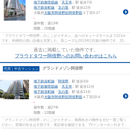
地下鉄御堂筋線
「
天王寺
」駅 徒歩7分
地下鉄谷町線
「
文の里
」駅 徒歩12分
大阪府
大阪市阿倍野区
阿倍野筋
３丁目5-17
-
築年数：築13年
階数：25階建
「プラウドタワー阿倍野」のここがイチオシ。あべのキューズモールまで221m
です。利便性の高い設備も充実した、高ニーズな2013年2月築の物件です。25階
建てのイチオシの物件。当社がお...
過去に掲載していた物件です。
プラウドタワー阿倍野へのお問い合わせはこちら
グランドメゾン阿倍野
売買｜中古マンション
地下鉄谷町線
「
阿倍野
」駅 徒歩3分
地下鉄御堂筋線
「
天王寺
」駅 徒歩11分
地下鉄谷町線
「
文の里
」駅 徒歩11分
大阪府
大阪市阿倍野区
阿倍野筋
４丁目20-4
-
築年数：築27年
階数：12階建
「グランドメゾン阿倍野」のここがイチオシ。南西向きの物件をぜひ一度ご覧く
ださい。部屋の向きは大切です。来訪者を確認できる、TVインターホン付きで
す。開放感のある間取りの3LDK...