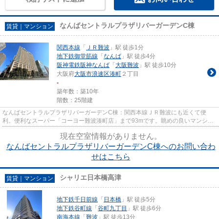
なんばセントラルプラザリバーガーデンC棟
賃貸｜マンション
関西本線
「
ＪＲ難波
」駅 徒歩1分
地下鉄御堂筋線
「
なんば
」駅 徒歩4分
阪神電鉄阪神なんば
「
大阪難波
」駅 徒歩10分
大阪府
大阪市浪速区
湊町
２丁目
-
築年数：築10年
階数：25階建
なんばセントラルプラザリバーガーデンC棟：関西本線ＪＲ難波にも近くて便
利。便利なスーパー「コーヨー難波湊町店」まで93mです。眺めの良いマンショ
ン探しは、こちらの場所はいかが...
現在空室情報がありません。
なんばセントラルプラザリバーガーデンC棟へのお問い合わ
せはこちら
シャリエ日本橋高津
賃貸｜マンション
地下鉄千日前線
「
日本橋
」駅 徒歩5分
地下鉄谷町線
「
谷町九丁目
」駅 徒歩6分
南海本線
「
難波
」駅 徒歩13分