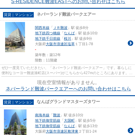
S-RESIDENCE難波EASTへのお問い合わせはこちら
ネバーランド難波パークエアー
賃貸｜マンション
関西本線
「
ＪＲ難波
」駅 徒歩8分
地下鉄四つ橋線
「
なんば
」駅 徒歩10分
地下鉄千日前線
「
桜川
」駅 徒歩9分
大阪府
大阪市浪速区
塩草
１丁目1-78
-
築年数：築12年
階数：11階建
ぜひ一度見ていただきたい、「ネバーランド難波パークエアー」です。暮らしに
便利なコーヨー難波湊町店(スーパー)がこちらから427mのところにあります。
StartEstateには大阪市浪速区エ...
現在空室情報がありません。
ネバーランド難波パークエアーへのお問い合わせはこちら
なんばグランドマスターズタワー
賃貸｜マンション
南海本線
「
難波
」駅 徒歩10分
地下鉄御堂筋線
「
大国町
」駅 徒歩5分
地下鉄御堂筋線
「
なんば
」駅 徒歩13分
大阪府
大阪市浪速区
敷津東
２丁目1-24