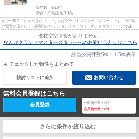
-
築年数：築16年
階数：33階建 地下1階
ぜひ一度見ていただきたい、「なんばグランドマスターズタワー」です。市街地
の騒音が届きにくい高層階のマンションです。ウォーキングやランニングが趣味
の方に住んでもらいたいのが...
現在空室情報がありません。
なんばグランドマスターズタワーへのお問い合わせはこちら
該当公開件数
5
棟
1-5
棟表示
チェックした物件をまとめて
検討リストに追加
お問い合わせ
無料会員登録はこちら
公開物件数：
0
件
会員登録
会員物件数：
0
件
さらに条件を絞り込む