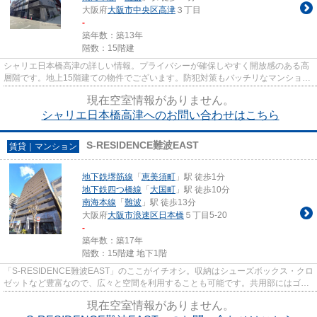
大阪府
大阪市中央区
高津
３丁目
-
築年数：築13年
階数：15階建
シャリエ日本橋高津の詳しい情報。プライバシーが確保しやすく開放感のある高
層階です。地上15階建ての物件でございます。防犯対策もバッチリなマンション
タイプの物件です。丁寧かつ...
現在空室情報がありません。
シャリエ日本橋高津へのお問い合わせはこちら
S-RESIDENCE難波EAST
賃貸｜マンション
地下鉄堺筋線
「
恵美須町
」駅 徒歩1分
地下鉄四つ橋線
「
大国町
」駅 徒歩10分
南海本線
「
難波
」駅 徒歩13分
大阪府
大阪市浪速区
日本橋
５丁目5-20
-
築年数：築17年
階数：15階建 地下1階
「S-RESIDENCE難波EAST」のここがイチオシ。収納はシューズボックス・クロ
ゼットなど豊富なので、広々と空間を利用することも可能です。共用部にはゴミ
出し24時間OK・宅配ボックスなど...
現在空室情報がありません。