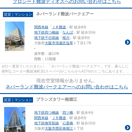
プロシード難波ディオスへのお問い合わせはこちら
ネバーランド難波パークエアー
賃貸｜マンション
関西本線
「
ＪＲ難波
」駅 徒歩8分
地下鉄四つ橋線
「
なんば
」駅 徒歩10分
地下鉄千日前線
「
桜川
」駅 徒歩9分
大阪府
大阪市浪速区
塩草
１丁目1-78
-
築年数：築12年
階数：11階建
ぜひ一度見ていただきたい、「ネバーランド難波パークエアー」です。暮らしに
便利なコーヨー難波湊町店(スーパー)がこちらから427mのところにあります。
StartEstateには大阪市浪速区エ...
現在空室情報がありません。
ネバーランド難波パークエアーへのお問い合わせはこちら
ブランズタワー南堀江
賃貸｜マンション
地下鉄四つ橋線
「
四ツ橋
」駅 徒歩4分
関西本線
「
ＪＲ難波
」駅 徒歩8分
地下鉄御堂筋線
「
心斎橋
」駅 徒歩10分
大阪府
大阪市西区
南堀江
１丁目