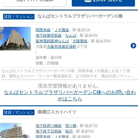
なんばセントラルプラザリバーガーデンC棟
賃貸｜マンション
関西本線
「
ＪＲ難波
」駅 徒歩1分
地下鉄御堂筋線
「
なんば
」駅 徒歩4分
阪神電鉄阪神なんば
「
大阪難波
」駅 徒歩10分
大阪府
大阪市浪速区
湊町
２丁目
-
築年数：築10年
階数：25階建
なんばセントラルプラザリバーガーデンC棟：関西本線ＪＲ難波にも近くて便
利。便利なスーパー「コーヨー難波湊町店」まで93mです。眺めの良いマンショ
ン探しは、こちらの場所はいかが...
現在空室情報がありません。
なんばセントラルプラザリバーガーデンC棟へのお問い合わ
せはこちら
南堀江スカイハイツ
賃貸｜マンション
地下鉄四つ橋線
「
四ツ橋
」駅 徒歩7分
地下鉄千日前線
「
桜川
」駅 徒歩5分
関西本線
「
ＪＲ難波
」駅 徒歩8分