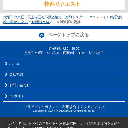
物件リクエスト
大阪市中央区・天王寺区の不動産情報・売却｜スタートエステート
>
(賃貸)路
線・駅から探す
>
JR関西本線
>
ＪＲ難波駅の賃貸
ページトップに戻る
営業時間:9:30～19:00
定休日:水曜日・年末年始・夏季休暇・ＧＷ・当社指定日
ホーム
会社概要
お問い合わせ
PCサイト
プライバシーポリシー
利用規約
｜アクセスマップ
｜
Copyright(c) 株式会社StartEstate All rights reserved.
当サイトでは、お客様の当サイト利用状況把握、サービス向上検討を目的と