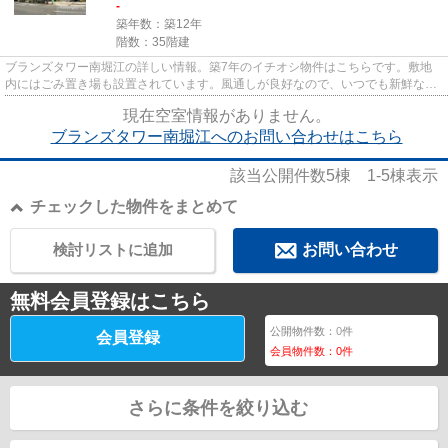
-
築年数：築12年
階数：35階建
ブランズタワー南堀江の詳しい情報。築7年のイチオシ物件はこちらです。敷地
内にはごみ置き場も設置されています。風通しが良好なので、いつでも新鮮な空
気がはいってきます。StartEst...
現在空室情報がありません。
ブランズタワー南堀江へのお問い合わせはこちら
該当公開件数
5
棟
1-5
棟表示
チェックした物件をまとめて
検討リストに追加
お問い合わせ
無料会員登録はこちら
公開物件数：
0
件
会員登録
会員物件数：
0
件
さらに条件を絞り込む