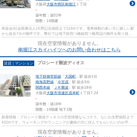
大阪府
大阪市西区
南堀江
１丁目
-
築年数：築52年
階数：14階建
寿楽会(社会医療法人)大野記念病院まで114mです。電車移動の多い方に嬉しい駅
から徒歩7分の物件です。弊社では地下鉄四つ橋線四ツ橋周辺の物件を取り扱っ
ています。info@start-estate....
現在空室情報がありません。
南堀江スカイハイツへのお問い合わせはこちら
プロシード難波ディオス
賃貸｜マンション
地下鉄御堂筋線
「
大国町
」駅 徒歩1分
南海高野線
「
今宮戎
」駅 徒歩3分
関西本線
「
ＪＲ難波
」駅 徒歩18分
大阪府
大阪市浪速区
戎本町
１丁目7-24
-
築年数：築18年
階数：14階建 地下1階
新着情報：プロシード難波ディオスの空室情報ならコチラ。なにわ生野病院まで
432mです。ウォーキングやランニングが趣味の方に住んでもらいたいのが平坦
な場所にある物件です。目的に...
現在空室情報がありません。