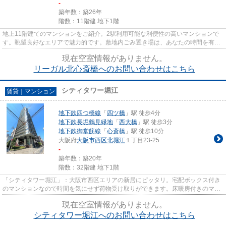
-
築年数：築26年
階数：11階建 地下1階
地上11階建てのマンションをご紹介。2駅利用可能な利便性の高いマンションで
す。眺望良好なエリアで魅力的です。敷地内ごみ置き場は、あなたの時間を有効
に活用させてくれます。StartE...
現在空室情報がありません。
リーガル北心斎橋へのお問い合わせはこちら
シティタワー堀江
賃貸｜マンション
地下鉄四つ橋線
「
四ツ橋
」駅 徒歩4分
地下鉄長堀鶴見緑地
「
西大橋
」駅 徒歩3分
地下鉄御堂筋線
「
心斎橋
」駅 徒歩10分
大阪府
大阪市西区
北堀江
１丁目23-25
-
築年数：築20年
階数：32階建 地下1階
「シティタワー堀江」：大阪市西区エリアの新居にピッタリ。宅配ボックス付き
のマンションなので時間を気にせず荷物受け取りができます。床暖房付きのマン
ションです。16階にあるお部...
現在空室情報がありません。
シティタワー堀江へのお問い合わせはこちら