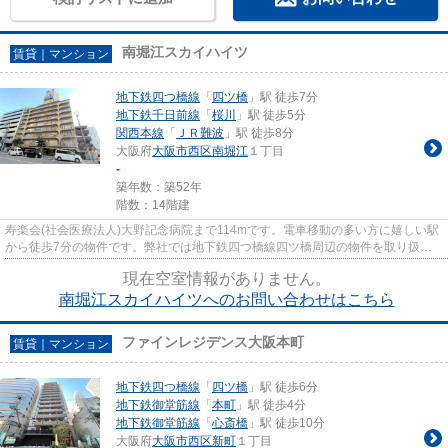
南堀江スカイハイツ
賃貸｜マンション
地下鉄四つ橋線
「
四ツ橋
」駅 徒歩7分
地下鉄千日前線
「
桜川
」駅 徒歩5分
関西本線
「
ＪＲ難波
」駅 徒歩8分
大阪府
大阪市西区
南堀江
１丁目
-
築年数：築52年
階数：14階建
寿楽会(社会医療法人)大野記念病院まで114mです。電車移動の多い方に嬉しい駅
から徒歩7分の物件です。弊社では地下鉄四つ橋線四ツ橋周辺の物件を取り扱っ
ています。info@start-estate....
現在空室情報がありません。
南堀江スカイハイツへのお問い合わせはこちら
ファインレジデンス大阪本町
賃貸｜マンション
地下鉄四つ橋線
「
四ツ橋
」駅 徒歩6分
地下鉄御堂筋線
「
本町
」駅 徒歩4分
地下鉄御堂筋線
「
心斎橋
」駅 徒歩10分
大阪府
大阪市西区
新町
１丁目