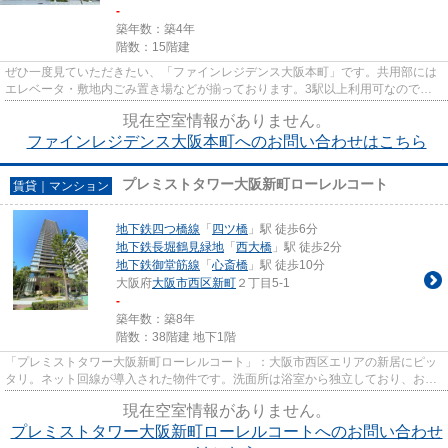
-
築年数：築4年
階数：15階建
ぜひ一度見ていただきたい、「ファインレジデンス大阪本町」です。共用部には
エレベータ・敷地内ごみ置き場などが揃っております。3駅以上利用可なので、
利便性を求める方もご満足頂け...
現在空室情報がありません。
ファインレジデンス大阪本町へのお問い合わせはこちら
プレミストタワー大阪新町ローレルコート
賃貸｜マンション
地下鉄四つ橋線
「
四ツ橋
」駅 徒歩6分
地下鉄長堀鶴見緑地
「
西大橋
」駅 徒歩2分
地下鉄御堂筋線
「
心斎橋
」駅 徒歩10分
大阪府
大阪市西区
新町
２丁目5-1
-
築年数：築8年
階数：38階建 地下1階
「プレミストタワー大阪新町ローレルコート」：大阪市西区エリアの新居にピッ
タリ。ネット回線が導入された物件です。洗面所は浴室から独立しており、お湯
の湿気で濡れません。地上38...
現在空室情報がありません。
プレミストタワー大阪新町ローレルコートへのお問い合わせ