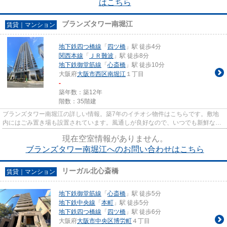
はこちら
ブランズタワー南堀江
賃貸｜マンション
地下鉄四つ橋線
「
四ツ橋
」駅 徒歩4分
関西本線
「
ＪＲ難波
」駅 徒歩8分
地下鉄御堂筋線
「
心斎橋
」駅 徒歩10分
大阪府
大阪市西区
南堀江
１丁目
-
築年数：築12年
階数：35階建
ブランズタワー南堀江の詳しい情報。築7年のイチオシ物件はこちらです。敷地
内にはごみ置き場も設置されています。風通しが良好なので、いつでも新鮮な空
気がはいってきます。StartEst...
現在空室情報がありません。
ブランズタワー南堀江へのお問い合わせはこちら
リーガル北心斎橋
賃貸｜マンション
地下鉄御堂筋線
「
心斎橋
」駅 徒歩5分
地下鉄中央線
「
本町
」駅 徒歩5分
地下鉄四つ橋線
「
四ツ橋
」駅 徒歩6分
大阪府
大阪市中央区
博労町
４丁目