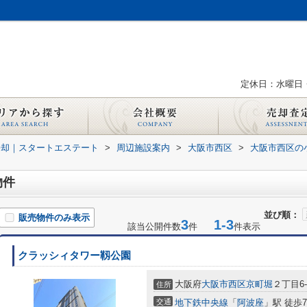
定休日：水曜日
売却｜スタートエステート
>
周辺施設案内
>
大阪市西区
>
大阪市西区の
物件
並び順：
販売物件のみ表示
3
1-3
該当公開件数
件
件表示
クラッシィタワー靱公園
大阪府
大阪市西区
京町堀
２丁目6-
住所
交通
地下鉄中央線
「
阿波座
」駅 徒歩