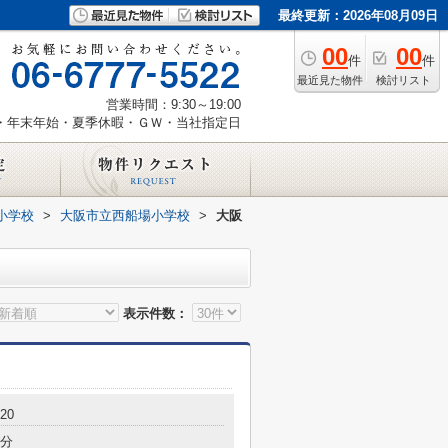
最終更新：2026年08月09日
00
00
件
件
最近見た物件
検討リスト
営業時間：9:30～19:00
・年末年始・夏季休暇・ＧＷ・当社指定日
小学校
>
大阪市立西船場小学校
>
大阪
表示件数：
20
7分