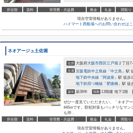
所在階
賃料
管理費・共益費
敷金
礼金
間取り
現在空室情報がありません。
ハイマート西船場へのお問い合わせはこ
ネオアージュ土佐堀
大阪府
大阪市西区
江戸堀
２丁目7-
住所
交通
京阪電鉄中之島線
「
中之島
」駅 
地下鉄中央線
「
阿波座
」駅 徒歩1
地下鉄四つ橋線
「
肥後橋
」駅 徒
築38年
13階建 地下1階
築年
階数
ぜひ一度見ていただきたい、「ネオアー
445mです。防犯対策もバッチリなマ
も抑...
所在階
賃料
管理費・共益費
敷金
礼金
間取り
現在空室情報がありません。