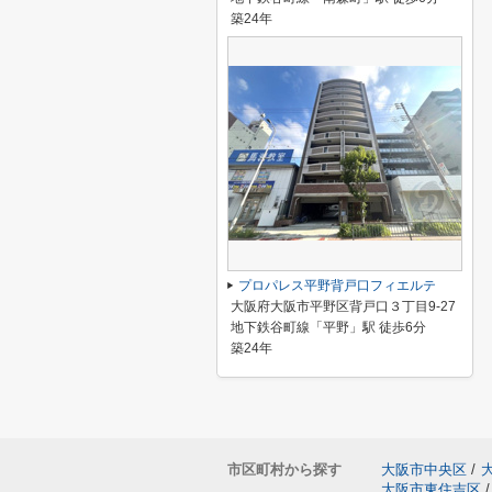
築24年
プロパレス平野背戸口フィエルテ
大阪府大阪市平野区背戸口３丁目9-27
地下鉄谷町線「平野」駅 徒歩6分
築24年
市区町村から探す
大阪市中央区
/
大阪市東住吉区
/