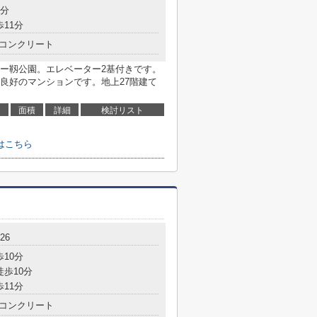
9分
歩11分
コンクリート
ー靱公園。エレベーター2基付きです。
良好のマンションです。地上27階建て
面積
詳細
検討リスト
はこちら
26
歩10分
徒歩10分
歩11分
コンクリート