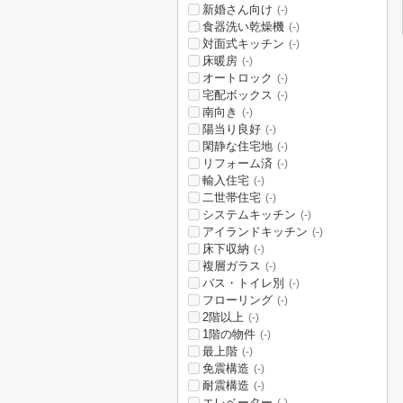
新婚さん向け
(-)
食器洗い乾燥機
(-)
対面式キッチン
(-)
床暖房
(-)
オートロック
(-)
宅配ボックス
(-)
南向き
(-)
陽当り良好
(-)
閑静な住宅地
(-)
リフォーム済
(-)
輸入住宅
(-)
二世帯住宅
(-)
システムキッチン
(-)
アイランドキッチン
(-)
床下収納
(-)
複層ガラス
(-)
バス・トイレ別
(-)
フローリング
(-)
2階以上
(-)
1階の物件
(-)
最上階
(-)
免震構造
(-)
耐震構造
(-)
エレベーター