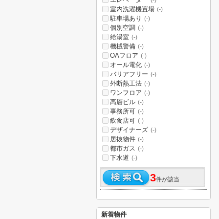
(-)
室内洗濯機置場
(-)
駐車場あり
(-)
個別空調
(-)
給湯室
(-)
機械警備
(-)
OAフロア
(-)
オール電化
(-)
バリアフリー
(-)
外断熱工法
(-)
ワンフロア
(-)
高層ビル
(-)
事務所可
(-)
飲食店可
(-)
デザイナーズ
(-)
居抜物件
(-)
都市ガス
(-)
下水道
(-)
3
件が該当
新着物件