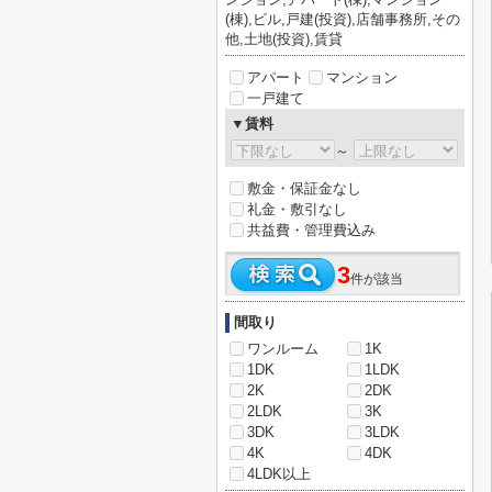
(棟),ビル,戸建(投資),店舗事務所,その
他,土地(投資),賃貸
アパート
マンション
一戸建て
▼賃料
～
敷金・保証金なし
礼金・敷引なし
共益費・管理費込み
3
件が該当
間取り
ワンルーム
1K
1DK
1LDK
2K
2DK
2LDK
3K
3DK
3LDK
4K
4DK
4LDK以上