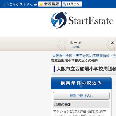
ようこそ
ゲスト
さん
大阪市中央区・天王寺区の不動産情報・
市立西船場小学校の近くの物件
大阪市立西船場小学校周辺
種別で絞り込む
現在の種別
マンション(売買),戸建(売買),投資マ
ンション,アパート(棟),マンション