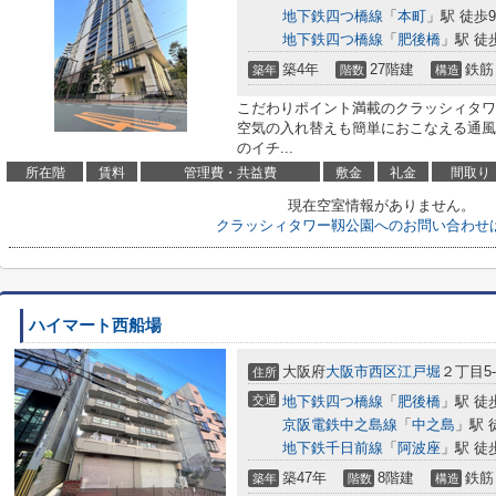
地下鉄四つ橋線
「
本町
」駅 徒歩
地下鉄四つ橋線
「
肥後橋
」駅 徒
築4年
27階建
鉄筋
築年
階数
構造
こだわりポイント満載のクラッシィタワ
空気の入れ替えも簡単におこなえる通風
のイチ...
所在階
賃料
管理費・共益費
敷金
礼金
間取り
現在空室情報がありません。
クラッシィタワー靱公園へのお問い合わせ
ハイマート西船場
大阪府
大阪市西区
江戸堀
２丁目5-
住所
交通
地下鉄四つ橋線
「
肥後橋
」駅 徒
京阪電鉄中之島線
「
中之島
」駅 
地下鉄千日前線
「
阿波座
」駅 徒
築47年
8階建
鉄筋
築年
階数
構造