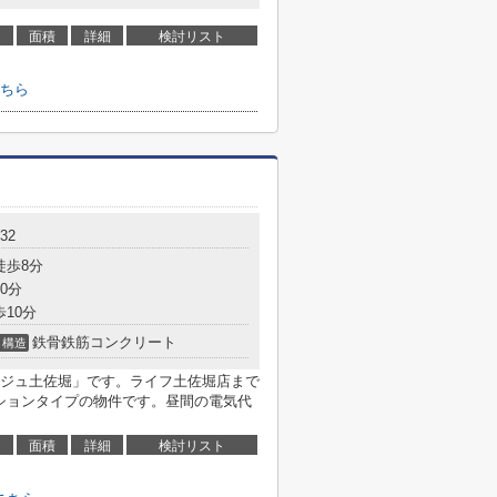
面積
詳細
検討リスト
ちら
32
徒歩8分
0分
歩10分
鉄骨鉄筋コンクリート
構造
ジュ土佐堀」です。ライフ土佐堀店まで
ンションタイプの物件です。昼間の電気代
面積
詳細
検討リスト