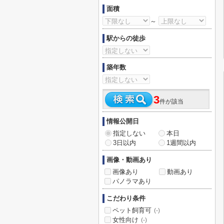
面積
～
駅からの徒歩
築年数
3
件が該当
情報公開日
指定しない
本日
3日以内
1週間以内
画像・動画あり
画像あり
動画あり
パノラマあり
こだわり条件
ペット飼育可
(-)
女性向け
(-)