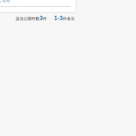
こちら
3
1-3
該当公開件数
件
件表示