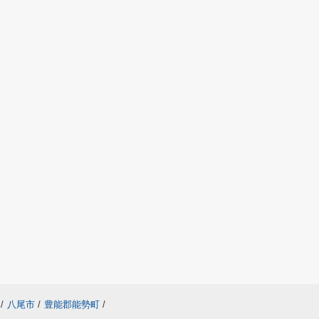
/
八尾市
/
豊能郡能勢町
/